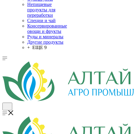
Непищевые
продукты для
переработки
Специи и чай
Консервированные
овощи и фрукты
Руды и минералы
Другие продукты
+ ЕЩЕ 9