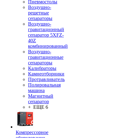
Пневмостолы
Воздушно-
решетные
сепараторы
Воздушно-
гравитационный
сепаратор 5XFZ-
40Z
комбинированный
Воздушно-
гравитационные
сепараторы
Калибраторы
Камнеотборники
Протравливатель
Полировальная
машина
Магнитный
сепаратор
+ ЕЩЕ 6
Компрессорное
оборудование