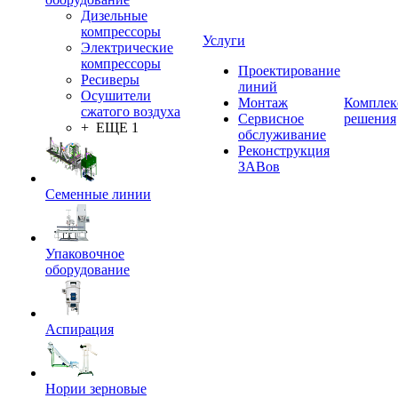
Дизельные
компрессоры
Услуги
Электрические
компрессоры
Проектирование
Ресиверы
линий
Осушители
Монтаж
Комплек
сжатого воздуха
Сервисное
решения
+ ЕЩЕ 1
обслуживание
Реконструкция
ЗАВов
Семенные линии
Упаковочное
оборудование
Аспирация
Нории зерновые