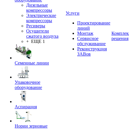
Дизельные
компрессоры
Услуги
Электрические
компрессоры
Проектирование
Ресиверы
линий
Осушители
Монтаж
Комплек
сжатого воздуха
Сервисное
решения
+ ЕЩЕ 1
обслуживание
Реконструкция
ЗАВов
Семенные линии
Упаковочное
оборудование
Аспирация
Нории зерновые