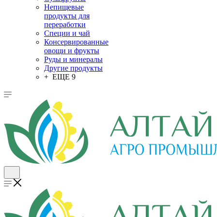
Непищевые
продукты для
переработки
Специи и чай
Консервированные
овощи и фрукты
Руды и минералы
Другие продукты
+ ЕЩЕ 9