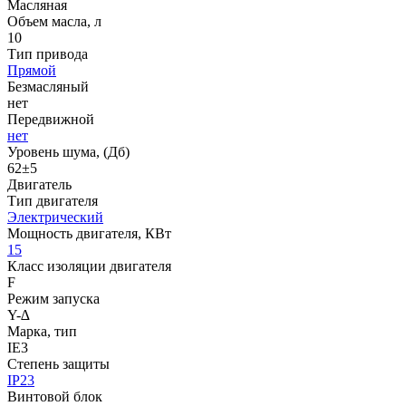
Масляная
Объем масла, л
10
Тип привода
Прямой
Безмасляный
нет
Передвижной
нет
Уровень шума, (Дб)
62±5
Двигатель
Тип двигателя
Электрический
Мощность двигателя, КВт
15
Класс изоляции двигателя
F
Режим запуска
Y-∆
Марка, тип
IE3
Степень защиты
IP23
Винтовой блок