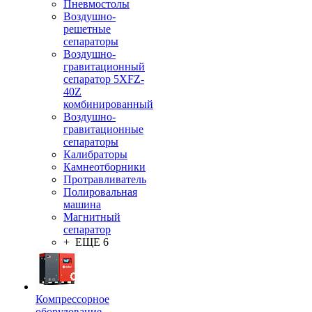
Пневмостолы
Воздушно-
решетные
сепараторы
Воздушно-
гравитационный
сепаратор 5XFZ-
40Z
комбинированный
Воздушно-
гравитационные
сепараторы
Калибраторы
Камнеотборники
Протравливатель
Полировальная
машина
Магнитный
сепаратор
+ ЕЩЕ 6
Компрессорное
оборудование