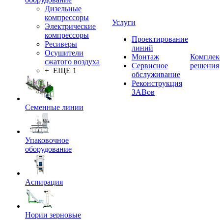
Дизельные
компрессоры
Услуги
Электрические
компрессоры
Проектирование
Ресиверы
линий
Осушители
Монтаж
Комплек
сжатого воздуха
Сервисное
решения
+ ЕЩЕ 1
обслуживание
Реконструкция
ЗАВов
Семенные линии
Упаковочное
оборудование
Аспирация
Нории зерновые