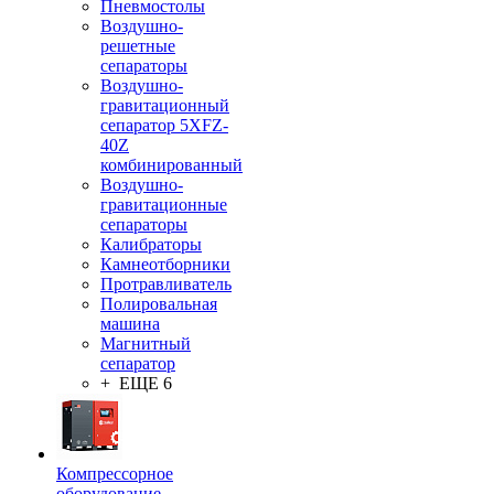
Пневмостолы
Воздушно-
решетные
сепараторы
Воздушно-
гравитационный
сепаратор 5XFZ-
40Z
комбинированный
Воздушно-
гравитационные
сепараторы
Калибраторы
Камнеотборники
Протравливатель
Полировальная
машина
Магнитный
сепаратор
+ ЕЩЕ 6
Компрессорное
оборудование