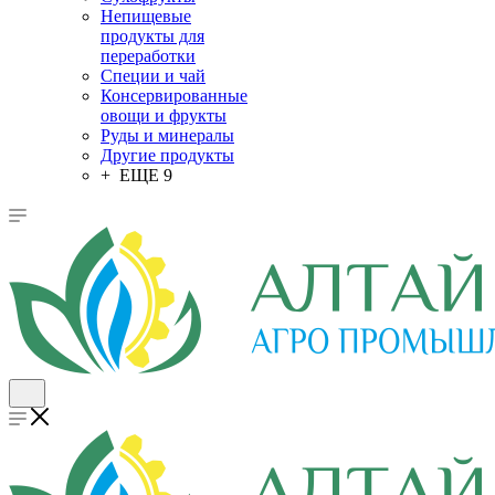
Непищевые
продукты для
переработки
Специи и чай
Консервированные
овощи и фрукты
Руды и минералы
Другие продукты
+ ЕЩЕ 9