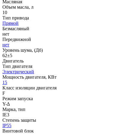
Масляная
Объем масла, л
10
Тип привода
Прямой
Безмасляный
нет
Передвижной
нет
Уровень шума, (Дб)
62±5
Двигатель
Тип двигателя
Электрический
Мощность двигателя, КВт
15
Класс изоляции двигателя
F
Режим запуска
Y-∆
Марка, тип
IE3
Степень защиты
IP55
Винтовой блок