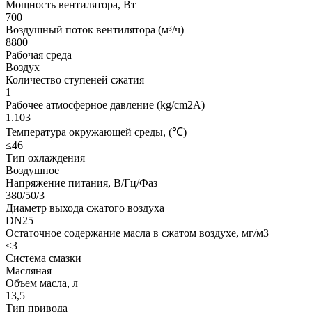
Мощность вентилятора, Вт
700
Воздушный поток вентилятора (м³/ч)
8800
Рабочая среда
Воздух
Количество ступеней сжатия
1
Рабочее атмосферное давление (kg/cm2A)
1.103
Температура окружающей среды, (℃)
≤46
Тип охлаждения
Воздушное
Напряжение питания, В/Гц/Фаз
380/50/3
Диаметр выхода сжатого воздуха
DN25
Остаточное содержание масла в сжатом воздухе, мг/м3
≤3
Система смазки
Масляная
Объем масла, л
13,5
Тип привода