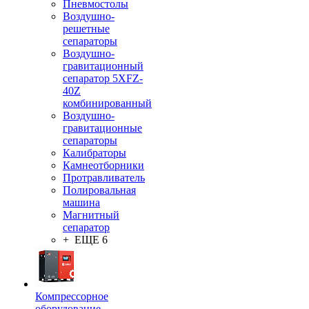
Пневмостолы
Воздушно-
решетные
сепараторы
Воздушно-
гравитационный
сепаратор 5XFZ-
40Z
комбинированный
Воздушно-
гравитационные
сепараторы
Калибраторы
Камнеотборники
Протравливатель
Полировальная
машина
Магнитный
сепаратор
+ ЕЩЕ 6
Компрессорное
оборудование