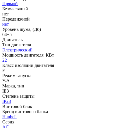
Прямой
Безмасляный
нет
Передвижной
нет
Уровень шума, (Дб)
64±5
Двигатель
Тип двигателя
Электрический
Мощность двигателя, КВт
22
Класс изоляции двигателя
F
Режим запуска
Y-∆
Марка, тип
IE3
Степень защиты
IP23
Винтовой блок
Бренд винтового блока
Hanbell
Серия
AC