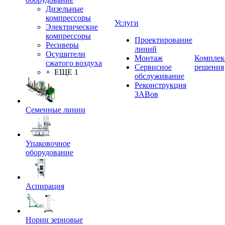
Дизельные
компрессоры
Услуги
Электрические
компрессоры
Проектирование
Ресиверы
линий
Осушители
Монтаж
Комплек
сжатого воздуха
Сервисное
решения
+ ЕЩЕ 1
обслуживание
Реконструкция
ЗАВов
Семенные линии
Упаковочное
оборудование
Аспирация
Нории зерновые