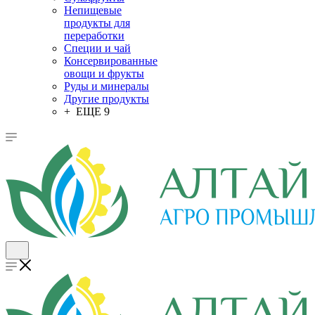
Непищевые
продукты для
переработки
Специи и чай
Консервированные
овощи и фрукты
Руды и минералы
Другие продукты
+ ЕЩЕ 9