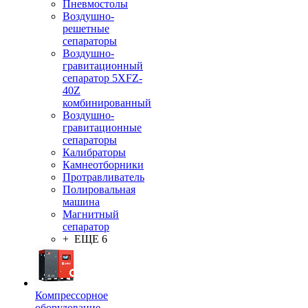
Пневмостолы
Воздушно-
решетные
сепараторы
Воздушно-
гравитационный
сепаратор 5XFZ-
40Z
комбинированный
Воздушно-
гравитационные
сепараторы
Калибраторы
Камнеотборники
Протравливатель
Полировальная
машина
Магнитный
сепаратор
+ ЕЩЕ 6
Компрессорное
оборудование