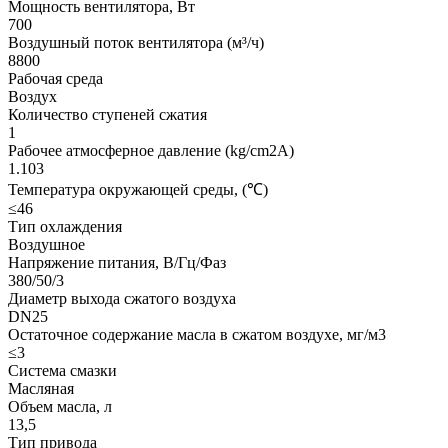
Мощность вентилятора, Вт
700
Воздушный поток вентилятора (м³/ч)
8800
Рабочая среда
Воздух
Количество ступеней сжатия
1
Рабочее атмосферное давление (kg/cm2A)
1.103
Температура окружающей среды, (℃)
≤46
Тип охлаждения
Воздушное
Напряжение питания, В/Гц/Фаз
380/50/3
Диаметр выхода сжатого воздуха
DN25
Остаточное содержание масла в сжатом воздухе, мг/м3
≤3
Система смазки
Масляная
Объем масла, л
13,5
Тип привода