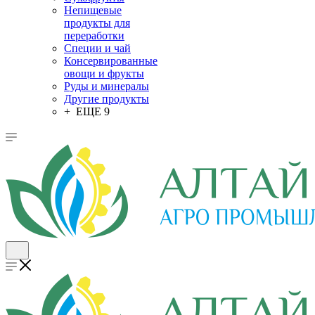
Непищевые
продукты для
переработки
Специи и чай
Консервированные
овощи и фрукты
Руды и минералы
Другие продукты
+ ЕЩЕ 9