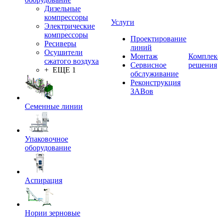
Дизельные
компрессоры
Услуги
Электрические
компрессоры
Проектирование
Ресиверы
линий
Осушители
Монтаж
Комплек
сжатого воздуха
Сервисное
решения
+ ЕЩЕ 1
обслуживание
Реконструкция
ЗАВов
Семенные линии
Упаковочное
оборудование
Аспирация
Нории зерновые