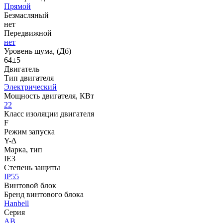
Прямой
Безмасляный
нет
Передвижной
нет
Уровень шума, (Дб)
64±5
Двигатель
Тип двигателя
Электрический
Мощность двигателя, КВт
22
Класс изоляции двигателя
F
Режим запуска
Y-∆
Марка, тип
IE3
Степень защиты
IP55
Винтовой блок
Бренд винтового блока
Hanbell
Серия
AB