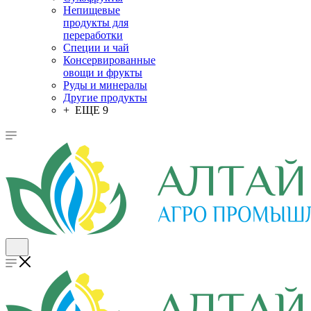
Непищевые
продукты для
переработки
Специи и чай
Консервированные
овощи и фрукты
Руды и минералы
Другие продукты
+ ЕЩЕ 9