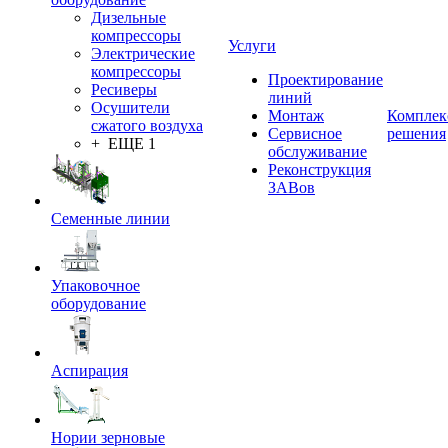
Дизельные
компрессоры
Услуги
Электрические
компрессоры
Проектирование
Ресиверы
линий
Осушители
Монтаж
Комплек
сжатого воздуха
Сервисное
решения
+ ЕЩЕ 1
обслуживание
Реконструкция
ЗАВов
Семенные линии
Упаковочное
оборудование
Аспирация
Нории зерновые