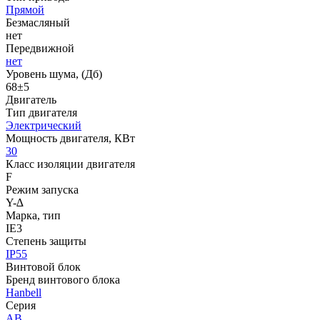
Прямой
Безмасляный
нет
Передвижной
нет
Уровень шума, (Дб)
68±5
Двигатель
Тип двигателя
Электрический
Мощность двигателя, КВт
30
Класс изоляции двигателя
F
Режим запуска
Y-∆
Марка, тип
IE3
Степень защиты
IP55
Винтовой блок
Бренд винтового блока
Hanbell
Серия
AB