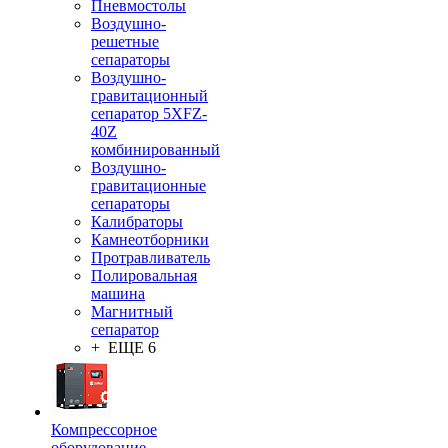
Пневмостолы
Воздушно-
решетные
сепараторы
Воздушно-
гравитационный
сепаратор 5XFZ-
40Z
комбинированный
Воздушно-
гравитационные
сепараторы
Калибраторы
Камнеотборники
Протравливатель
Полировальная
машина
Магнитный
сепаратор
+ ЕЩЕ 6
Компрессорное
оборудование