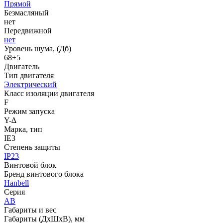
Прямой
Безмасляный
нет
Передвижной
нет
Уровень шума, (Дб)
68±5
Двигатель
Тип двигателя
Электрический
Класс изоляции двигателя
F
Режим запуска
Y-∆
Марка, тип
IE3
Степень защиты
IP23
Винтовой блок
Бренд винтового блока
Hanbell
Серия
AB
Габариты и вес
Габариты (ДхШхВ), мм