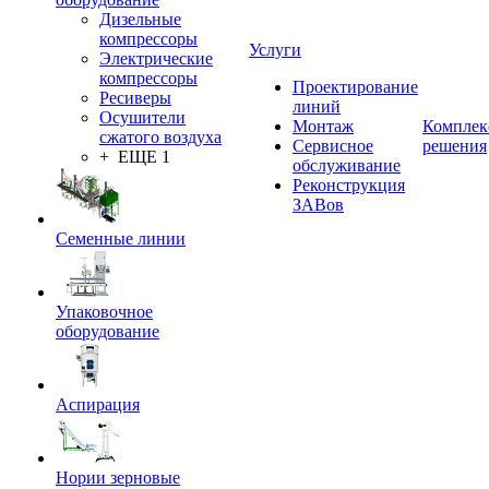
Дизельные
компрессоры
Услуги
Электрические
компрессоры
Проектирование
Ресиверы
линий
Осушители
Монтаж
Комплек
сжатого воздуха
Сервисное
решения
+ ЕЩЕ 1
обслуживание
Реконструкция
ЗАВов
Семенные линии
Упаковочное
оборудование
Аспирация
Нории зерновые