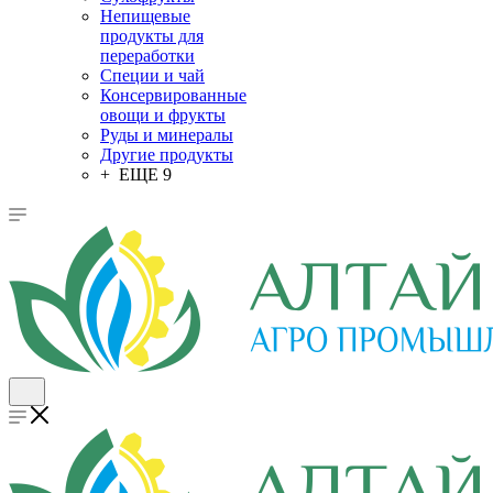
Непищевые
продукты для
переработки
Специи и чай
Консервированные
овощи и фрукты
Руды и минералы
Другие продукты
+ ЕЩЕ 9