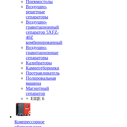
Пневмостолы
Воздушно-
решетные
сепараторы
Воздушно-
гравитационный
сепаратор 5XFZ-
40Z
комбинированный
Воздушно-
гравитационные
сепараторы
Калибраторы
Камнеотборники
Протравливатель
Полировальная
машина
Магнитный
сепаратор
+ ЕЩЕ 6
Компрессорное
оборудование