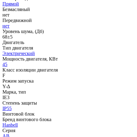
Прямой
Безмасляный
нет
Передвижной
нет
Уровень шума, (Дб)
68±5
Двигатель
Тип двигателя
Электрический
Мощность двигателя, КВт
45
Класс изоляции двигателя
F
Режим запуска
Y-∆
Марка, тип
IE3
Степень защиты
IP55
Винтовой блок
Бренд винтового блока
Hanbell
Серия
AB