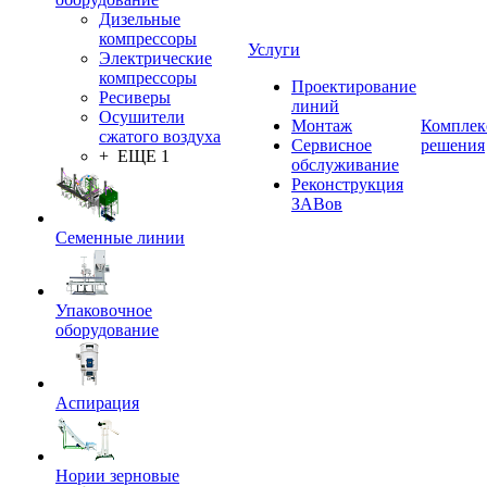
Дизельные
компрессоры
Услуги
Электрические
компрессоры
Проектирование
Ресиверы
линий
Осушители
Монтаж
Комплек
сжатого воздуха
Сервисное
решения
+ ЕЩЕ 1
обслуживание
Реконструкция
ЗАВов
Семенные линии
Упаковочное
оборудование
Аспирация
Нории зерновые