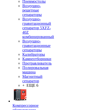
Пневмостолы
Воздушно-
решетные
сепараторы
Воздушно-
гравитационный
сепаратор 5XFZ-
40Z
комбинированный
Воздушно-
гравитационные
сепараторы
Калибраторы
Камнеотборники
Протравливатель
Полировальная
машина
Магнитный
сепаратор
+ ЕЩЕ 6
Компрессорное
оборудование