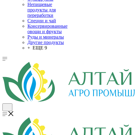
Непищевые
продукты для
переработки
Специи и чай
Консервированные
овощи и фрукты
Руды и минералы
Другие продукты
+ ЕЩЕ 9