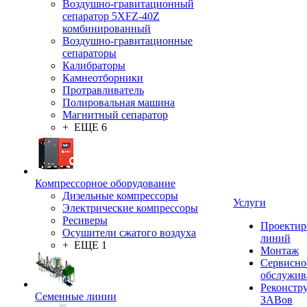
Воздушно-гравитационный
сепаратор 5XFZ-40Z
комбинированный
Воздушно-гравитационные
сепараторы
Калибраторы
Камнеотборники
Протравливатель
Полировальная машина
Магнитный сепаратор
+ ЕЩЕ 6
Компрессорное оборудование
Дизельные компрессоры
Услуги
Электрические компрессоры
Ресиверы
Проектир
Осушители сжатого воздуха
линий
+ ЕЩЕ 1
Монтаж
Сервисно
обслужив
Реконстр
Семенные линии
ЗАВов