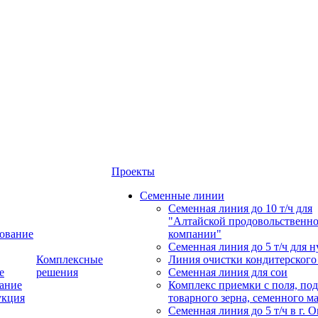
Проекты
Семенные линии
Семенная линия до 10 т/ч для
"Алтайской продовольственн
ование
компании"
Семенная линия до 5 т/ч для н
Комплексные
Линия очистки кондитерского
е
решения
Семенная линия для сои
ание
Комплекс приемки с поля, по
укция
товарного зерна, семенного м
Семенная линия до 5 т/ч в г. 