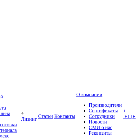
О компании
ой
Производители
ута
Сертификаты
+
 льна
Статьи
Контакты
Сотрудники
ЕЩЕ
Лизинг
Новости
дготовки
СМИ о нас
атериала
Реквизиты
Омске