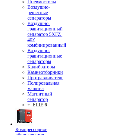
Пневмостолы
Воздушно-
решетные
сепараторы
Воздушно-
гравитационный
сепаратор 5XFZ-
40Z
комбинированный
Воздушно-
гравитационные
сепараторы
Калибраторы
Камнеотборники
Протравливатель
Полировальная
машина
Магнитный
сепаратор
+ ЕЩЕ 6
Компрессорное
оборудование