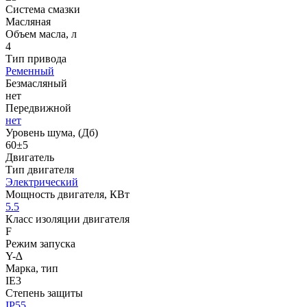
Система смазки
Масляная
Объем масла, л
4
Тип привода
Ременный
Безмасляный
нет
Передвижной
нет
Уровень шума, (Дб)
60±5
Двигатель
Тип двигателя
Электрический
Мощность двигателя, КВт
5.5
Класс изоляции двигателя
F
Режим запуска
Y-∆
Марка, тип
IE3
Степень защиты
IP55