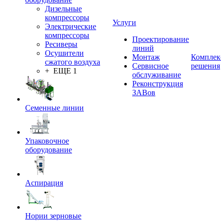
Дизельные
компрессоры
Услуги
Электрические
компрессоры
Проектирование
Ресиверы
линий
Осушители
Монтаж
Комплек
сжатого воздуха
Сервисное
решения
+ ЕЩЕ 1
обслуживание
Реконструкция
ЗАВов
Семенные линии
Упаковочное
оборудование
Аспирация
Нории зерновые