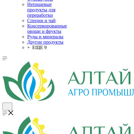
Непищевые
продукты для
переработки
Специи и чай
Консервированные
овощи и фрукты
Руды и минералы
Другие продукты
+ ЕЩЕ 9