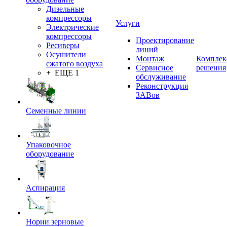
Дизельные
компрессоры
Услуги
Электрические
компрессоры
Проектирование
Ресиверы
линий
Осушители
Монтаж
Комплек
сжатого воздуха
Сервисное
решения
+ ЕЩЕ 1
обслуживание
Реконструкция
ЗАВов
Семенные линии
Упаковочное
оборудование
Аспирация
Нории зерновые