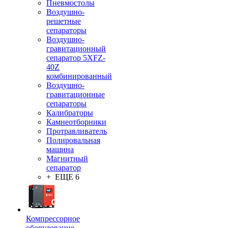
Пневмостолы
Воздушно-
решетные
сепараторы
Воздушно-
гравитационный
сепаратор 5XFZ-
40Z
комбинированный
Воздушно-
гравитационные
сепараторы
Калибраторы
Камнеотборники
Протравливатель
Полировальная
машина
Магнитный
сепаратор
+ ЕЩЕ 6
Компрессорное
оборудование