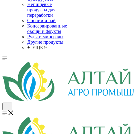
Непищевые
продукты для
переработки
Специи и чай
Консервированные
овощи и фрукты
Руды и минералы
Другие продукты
+ ЕЩЕ 9