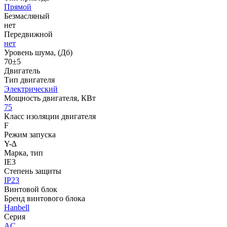
Прямой
Безмасляный
нет
Передвижной
нет
Уровень шума, (Дб)
70±5
Двигатель
Тип двигателя
Электрический
Мощность двигателя, КВт
75
Класс изоляции двигателя
F
Режим запуска
Y-∆
Марка, тип
IE3
Степень защиты
IP23
Винтовой блок
Бренд винтового блока
Hanbell
Серия
AC