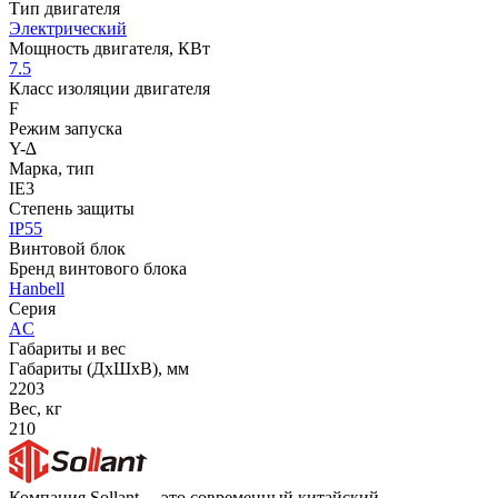
Тип двигателя
Электрический
Мощность двигателя, КВт
7.5
Класс изоляции двигателя
F
Режим запуска
Y-∆
Марка, тип
IE3
Степень защиты
IP55
Винтовой блок
Бренд винтового блока
Hanbell
Серия
AC
Габариты и вес
Габариты (ДхШхВ), мм
2203
Вес, кг
210
Компания Sollant— это современный китайский