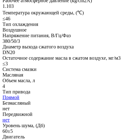
Рабочее атмосферное давление (kg/cm2A)
1.103
Температура окружающей среды, (℃)
≤46
Тип охлаждения
Воздушное
Напряжение питания, В/Гц/Фаз
380/50/3
Диаметр выхода сжатого воздуха
DN20
Остаточное содержание масла в сжатом воздухе, мг/м3
≤3
Система смазки
Масляная
Объем масла, л
4
Тип привода
Прямой
Безмасляный
нет
Передвижной
нет
Уровень шума, (Дб)
60±5
Двигатель