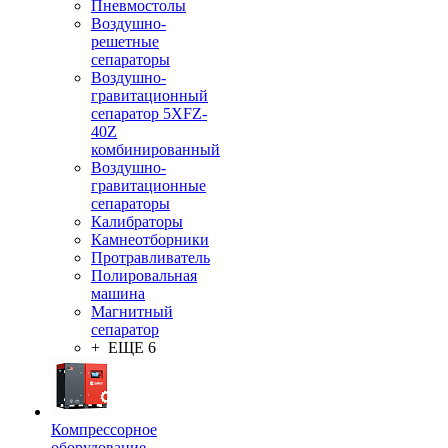
Пневмостолы
Воздушно-
решетные
сепараторы
Воздушно-
гравитационный
сепаратор 5XFZ-
40Z
комбинированный
Воздушно-
гравитационные
сепараторы
Калибраторы
Камнеотборники
Протравливатель
Полировальная
машина
Магнитный
сепаратор
+ ЕЩЕ 6
Компрессорное
оборудование