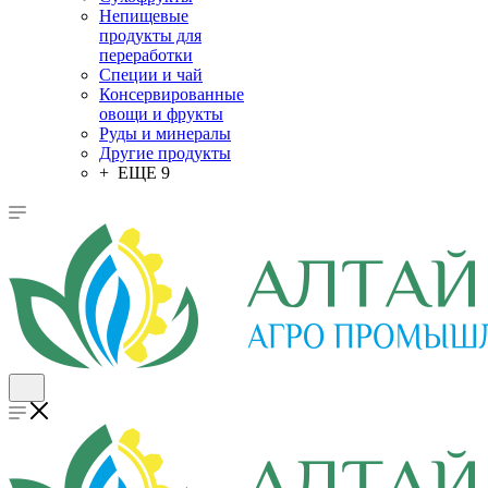
Непищевые
продукты для
переработки
Специи и чай
Консервированные
овощи и фрукты
Руды и минералы
Другие продукты
+ ЕЩЕ 9