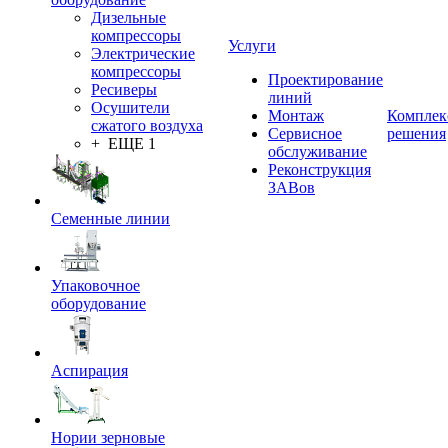
Дизельные
компрессоры
Услуги
Электрические
компрессоры
Проектирование
Ресиверы
линий
Осушители
Монтаж
Комплек
сжатого воздуха
Сервисное
решения
+ ЕЩЕ 1
обслуживание
Реконструкция
ЗАВов
Семенные линии
Упаковочное
оборудование
Аспирация
Нории зерновые