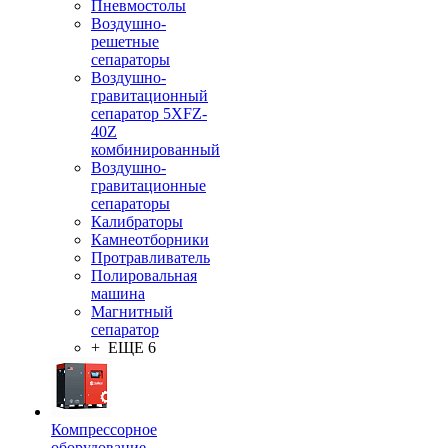
Пневмостолы
Воздушно-
решетные
сепараторы
Воздушно-
гравитационный
сепаратор 5XFZ-
40Z
комбинированный
Воздушно-
гравитационные
сепараторы
Калибраторы
Камнеотборники
Протравливатель
Полировальная
машина
Магнитный
сепаратор
+ ЕЩЕ 6
Компрессорное
оборудование