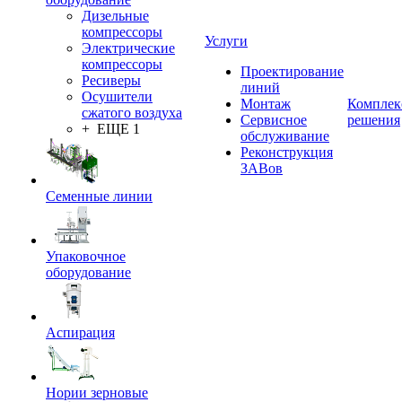
Дизельные
компрессоры
Услуги
Электрические
компрессоры
Проектирование
Ресиверы
линий
Осушители
Монтаж
Комплек
сжатого воздуха
Сервисное
решения
+ ЕЩЕ 1
обслуживание
Реконструкция
ЗАВов
Семенные линии
Упаковочное
оборудование
Аспирация
Нории зерновые