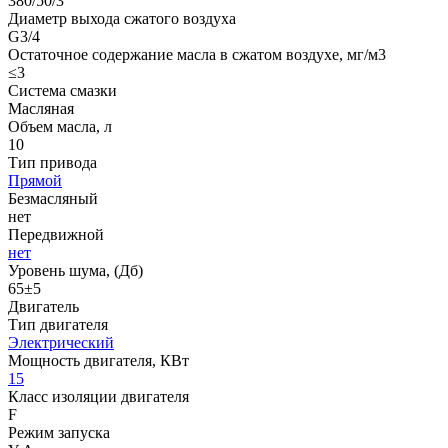
380/50/3
Диаметр выхода сжатого воздуха
G3/4
Остаточное содержание масла в сжатом воздухе, мг/м3
≤3
Система смазки
Масляная
Объем масла, л
10
Тип привода
Прямой
Безмасляный
нет
Передвижной
нет
Уровень шума, (Дб)
65±5
Двигатель
Тип двигателя
Электрический
Мощность двигателя, КВт
15
Класс изоляции двигателя
F
Режим запуска