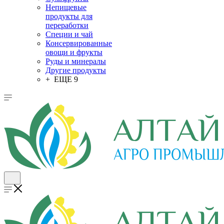
Непищевые
продукты для
переработки
Специи и чай
Консервированные
овощи и фрукты
Руды и минералы
Другие продукты
+ ЕЩЕ 9