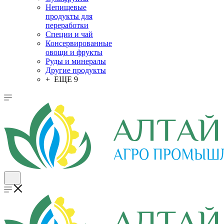
Непищевые
продукты для
переработки
Специи и чай
Консервированные
овощи и фрукты
Руды и минералы
Другие продукты
+ ЕЩЕ 9