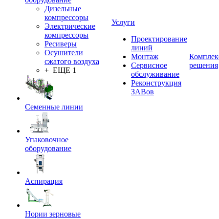
Дизельные
компрессоры
Услуги
Электрические
компрессоры
Проектирование
Ресиверы
линий
Осушители
Монтаж
Комплек
сжатого воздуха
Сервисное
решения
+ ЕЩЕ 1
обслуживание
Реконструкция
ЗАВов
Семенные линии
Упаковочное
оборудование
Аспирация
Нории зерновые