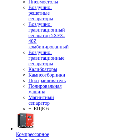
Пневмостолы
Воздушно-
решетные
сепараторы
Воздушно-
гравитационный
сепаратор 5XFZ-
40Z
комбинированный
Воздушно-
гравитационные
сепараторы
Калибраторы
Камнеотборники
Протравливатель
Полировальная
машина
Магнитный
сепаратор
+ ЕЩЕ 6
Компрессорное
оборудование