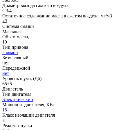
380/50/3
Диаметр выхода сжатого воздуха
G3/4
Остаточное содержание масла в сжатом воздухе, мг/м3
≤3
Система смазки
Масляная
Объем масла, л
10
Тип привода
Прямой
Безмасляный
нет
Передвижной
нет
Уровень шума, (Дб)
65±5
Двигатель
Тип двигателя
Электрический
Мощность двигателя, КВт
15
Класс изоляции двигателя
F
Режим запуска