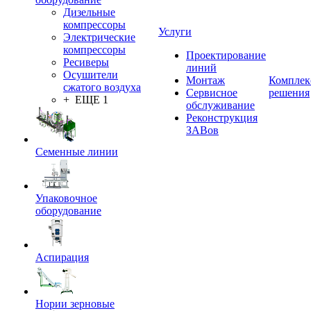
Дизельные
компрессоры
Услуги
Электрические
компрессоры
Проектирование
Ресиверы
линий
Осушители
Монтаж
Комплек
сжатого воздуха
Сервисное
решения
+ ЕЩЕ 1
обслуживание
Реконструкция
ЗАВов
Семенные линии
Упаковочное
оборудование
Аспирация
Нории зерновые