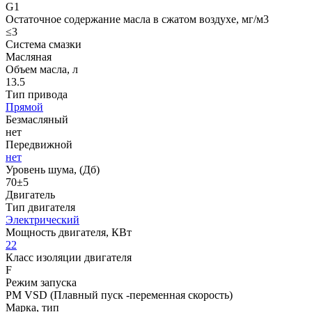
G1
Остаточное содержание масла в сжатом воздухе, мг/м3
≤3
Система смазки
Масляная
Объем масла, л
13.5
Тип привода
Прямой
Безмасляный
нет
Передвижной
нет
Уровень шума, (Дб)
70±5
Двигатель
Тип двигателя
Электрический
Мощность двигателя, КВт
22
Класс изоляции двигателя
F
Режим запуска
PM VSD (Плавный пуск -переменная скорость)
Марка, тип