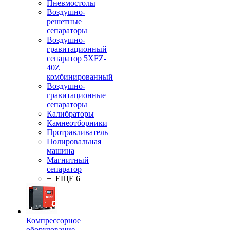
Пневмостолы
Воздушно-
решетные
сепараторы
Воздушно-
гравитационный
сепаратор 5XFZ-
40Z
комбинированный
Воздушно-
гравитационные
сепараторы
Калибраторы
Камнеотборники
Протравливатель
Полировальная
машина
Магнитный
сепаратор
+ ЕЩЕ 6
Компрессорное
оборудование