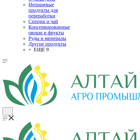
Непищевые
продукты для
переработки
Специи и чай
Консервированные
овощи и фрукты
Руды и минералы
Другие продукты
+ ЕЩЕ 9