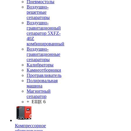
Пневмостолы
Воздушно-
решетные
сепараторы
Воздушно-
гравитационный
сепаратор 5XFZ-
40Z
комбинированный
Воздушно-
гравитационные
сепараторы
Калибраторы
Камнеотборники
Протравливатель
Полировальная
машина
Магнитный
сепаратор
+ ЕЩЕ 6
Компрессорное
оборудование