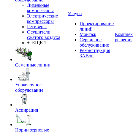
Дизельные
компрессоры
Услуги
Электрические
компрессоры
Проектирование
Ресиверы
линий
Осушители
Монтаж
Комплек
сжатого воздуха
Сервисное
решения
+ ЕЩЕ 1
обслуживание
Реконструкция
ЗАВов
Семенные линии
Упаковочное
оборудование
Аспирация
Нории зерновые