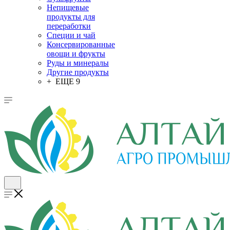
Непищевые
продукты для
переработки
Специи и чай
Консервированные
овощи и фрукты
Руды и минералы
Другие продукты
+ ЕЩЕ 9