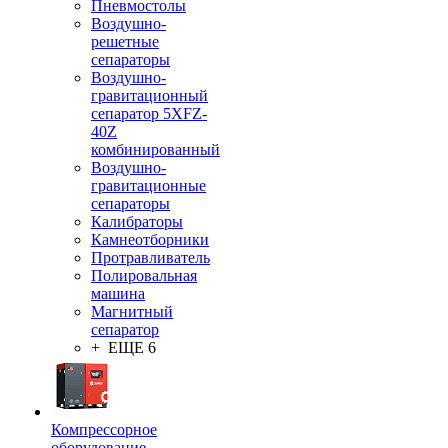
Пневмостолы
Воздушно-
решетные
сепараторы
Воздушно-
гравитационный
сепаратор 5XFZ-
40Z
комбинированный
Воздушно-
гравитационные
сепараторы
Калибраторы
Камнеотборники
Протравливатель
Полировальная
машина
Магнитный
сепаратор
+ ЕЩЕ 6
Компрессорное
оборудование