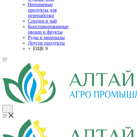
Непищевые
продукты для
переработки
Специи и чай
Консервированные
овощи и фрукты
Руды и минералы
Другие продукты
+ ЕЩЕ 9