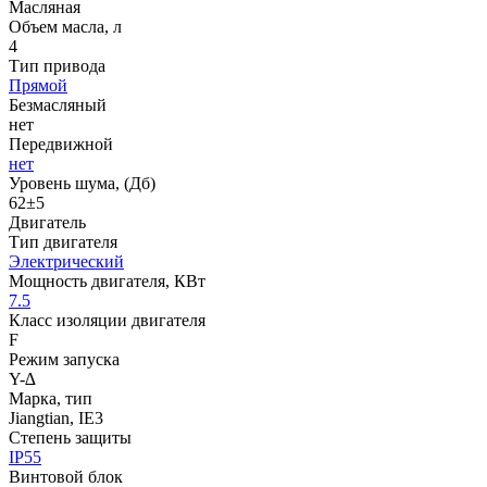
Масляная
Объем масла, л
4
Тип привода
Прямой
Безмасляный
нет
Передвижной
нет
Уровень шума, (Дб)
62±5
Двигатель
Тип двигателя
Электрический
Мощность двигателя, КВт
7.5
Класс изоляции двигателя
F
Режим запуска
Y-∆
Марка, тип
Jiangtian, IE3
Степень защиты
IP55
Винтовой блок