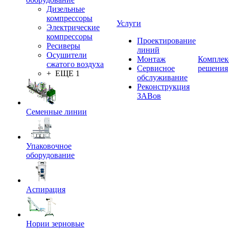
Дизельные
компрессоры
Услуги
Электрические
компрессоры
Проектирование
Ресиверы
линий
Осушители
Монтаж
Комплек
сжатого воздуха
Сервисное
решения
+ ЕЩЕ 1
обслуживание
Реконструкция
ЗАВов
Семенные линии
Упаковочное
оборудование
Аспирация
Нории зерновые