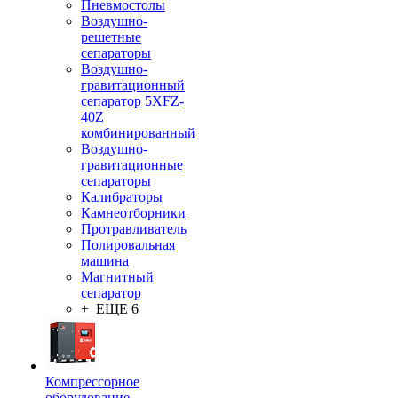
Пневмостолы
Воздушно-
решетные
сепараторы
Воздушно-
гравитационный
сепаратор 5XFZ-
40Z
комбинированный
Воздушно-
гравитационные
сепараторы
Калибраторы
Камнеотборники
Протравливатель
Полировальная
машина
Магнитный
сепаратор
+ ЕЩЕ 6
Компрессорное
оборудование