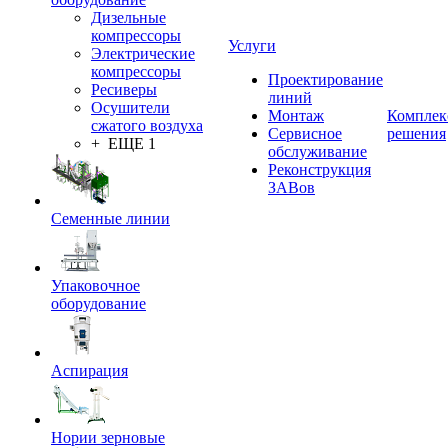
Дизельные
компрессоры
Услуги
Электрические
компрессоры
Проектирование
Ресиверы
линий
Осушители
Монтаж
Комплек
сжатого воздуха
Сервисное
решения
+ ЕЩЕ 1
обслуживание
Реконструкция
ЗАВов
Семенные линии
Упаковочное
оборудование
Аспирация
Нории зерновые