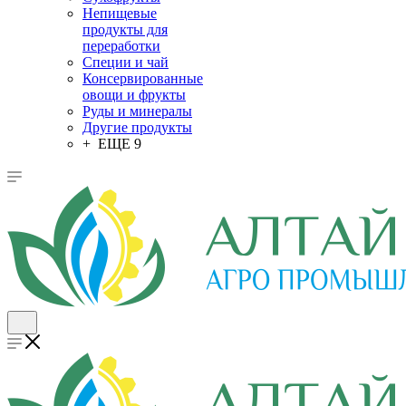
Непищевые
продукты для
переработки
Специи и чай
Консервированные
овощи и фрукты
Руды и минералы
Другие продукты
+ ЕЩЕ 9