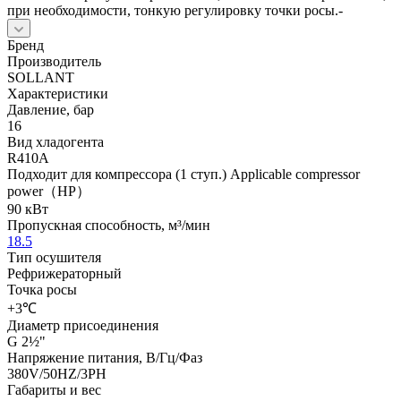
при необходимости, тонкую регулировку точки росы.-
Бренд
Производитель
SOLLANT
Характеристики
Давление, бар
16
Вид хладогента
R410A
Подходит для компрессора (1 ступ.) Applicable compressor
power（HP）
90 кВт
Пропускная способность, м³/мин
18.5
Тип осушителя
Рефрижераторный
Точка росы
+3℃
Диаметр присоединения
G 2½"
Напряжение питания, В/Гц/Фаз
380V/50HZ/3PH
Габариты и вес