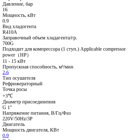
Давление, бар
16
Мощность, кВт
0.9
Вид хладогента
R410A
Заправочный объем хладагента/гр.
700G
Подходит для компрессора (1 ступ.) Applicable compressor
power（HP）
11 - 15 кВт
Пропускная способность, м³/мин
2.6
Тип осушителя
Рефрижераторный
Точка росы
+3℃
Диаметр присоединения
G 1"
Напряжение питания, В/Гц/Фаз
220V/50Hz/3P
Двигатель
Мощность двигателя, КВт
0.9