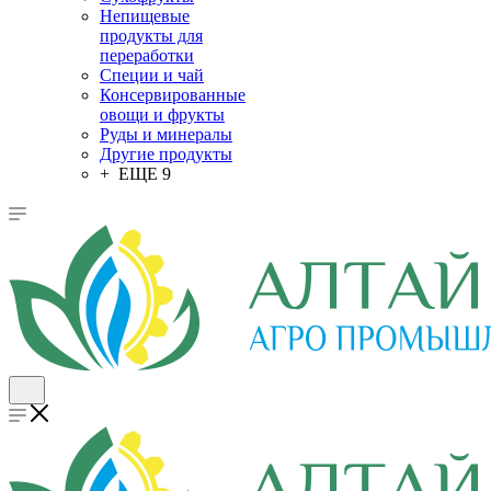
Непищевые
продукты для
переработки
Специи и чай
Консервированные
овощи и фрукты
Руды и минералы
Другие продукты
+ ЕЩЕ 9