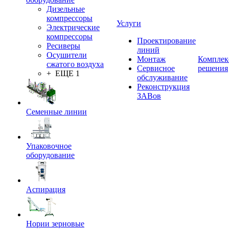
Дизельные
компрессоры
Услуги
Электрические
компрессоры
Проектирование
Ресиверы
линий
Осушители
Монтаж
Комплек
сжатого воздуха
Сервисное
решения
+ ЕЩЕ 1
обслуживание
Реконструкция
ЗАВов
Семенные линии
Упаковочное
оборудование
Аспирация
Нории зерновые