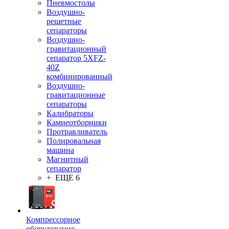
Пневмостолы
Воздушно-
решетные
сепараторы
Воздушно-
гравитационный
сепаратор 5XFZ-
40Z
комбинированный
Воздушно-
гравитационные
сепараторы
Калибраторы
Камнеотборники
Протравливатель
Полировальная
машина
Магнитный
сепаратор
+ ЕЩЕ 6
Компрессорное
оборудование