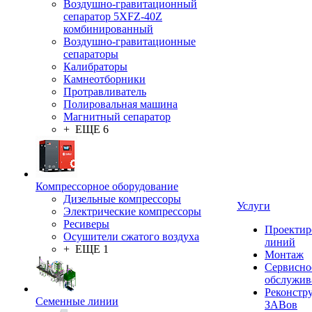
Воздушно-гравитационный
сепаратор 5XFZ-40Z
комбинированный
Воздушно-гравитационные
сепараторы
Калибраторы
Камнеотборники
Протравливатель
Полировальная машина
Магнитный сепаратор
+ ЕЩЕ 6
Компрессорное оборудование
Дизельные компрессоры
Услуги
Электрические компрессоры
Ресиверы
Проектир
Осушители сжатого воздуха
линий
+ ЕЩЕ 1
Монтаж
Сервисно
обслужив
Реконстр
Семенные линии
ЗАВов