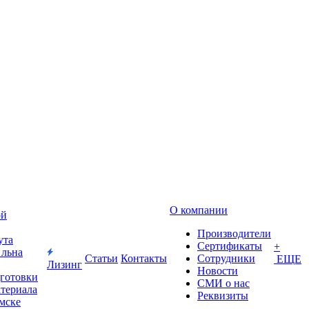
О компании
ой
Производители
ута
Сертификаты
+
 льна
Статьи
Контакты
Сотрудники
ЕЩЕ
Лизинг
Новости
дготовки
СМИ о нас
атериала
Реквизиты
Омске