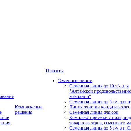
Проекты
Семенные линии
Семенная линия до 10 т/ч для
"Алтайской продовольственн
ование
компании"
Семенная линия до 5 т/ч для н
Комплексные
Линия очистки кондитерского
е
решения
Семенная линия для сои
ание
Комплекс приемки с поля, по
укция
товарного зерна, семенного м
Семенная линия до 5 т/ч в г. 