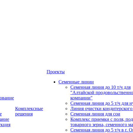
Проекты
Семенные линии
Семенная линия до 10 т/ч для
"Алтайской продовольственн
ование
компании"
Семенная линия до 5 т/ч для н
Комплексные
Линия очистки кондитерского
е
решения
Семенная линия для сои
ание
Комплекс приемки с поля, по
укция
товарного зерна, семенного м
Семенная линия до 5 т/ч в г. 