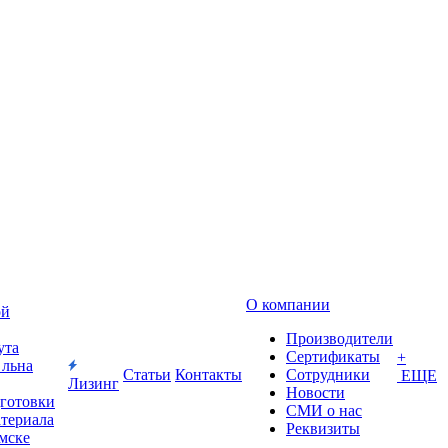
О компании
ой
Производители
ута
Сертификаты
+
 льна
Статьи
Контакты
Сотрудники
ЕЩЕ
Лизинг
Новости
дготовки
СМИ о нас
атериала
Реквизиты
Омске