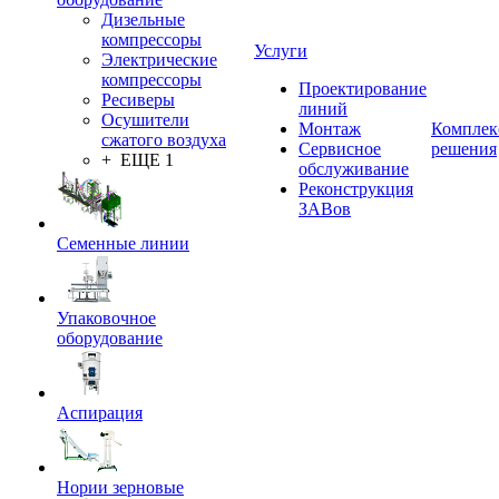
Дизельные
компрессоры
Услуги
Электрические
компрессоры
Проектирование
Ресиверы
линий
Осушители
Монтаж
Комплек
сжатого воздуха
Сервисное
решения
+ ЕЩЕ 1
обслуживание
Реконструкция
ЗАВов
Семенные линии
Упаковочное
оборудование
Аспирация
Нории зерновые