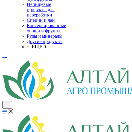
Непищевые
продукты для
переработки
Специи и чай
Консервированные
овощи и фрукты
Руды и минералы
Другие продукты
+ ЕЩЕ 9