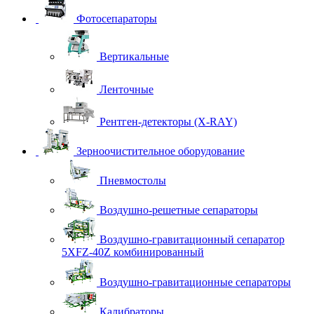
Фотосепараторы
Вертикальные
Ленточные
Рентген-детекторы (X-RAY)
Зерноочистительное оборудование
Пневмостолы
Воздушно-решетные сепараторы
Воздушно-гравитационный сепаратор
5XFZ-40Z комбинированный
Воздушно-гравитационные сепараторы
Калибраторы