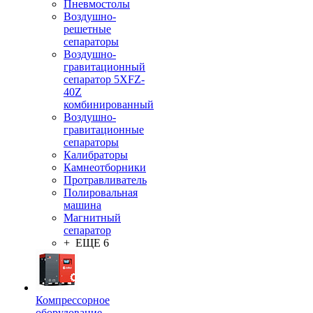
Пневмостолы
Воздушно-
решетные
сепараторы
Воздушно-
гравитационный
сепаратор 5XFZ-
40Z
комбинированный
Воздушно-
гравитационные
сепараторы
Калибраторы
Камнеотборники
Протравливатель
Полировальная
машина
Магнитный
сепаратор
+ ЕЩЕ 6
Компрессорное
оборудование