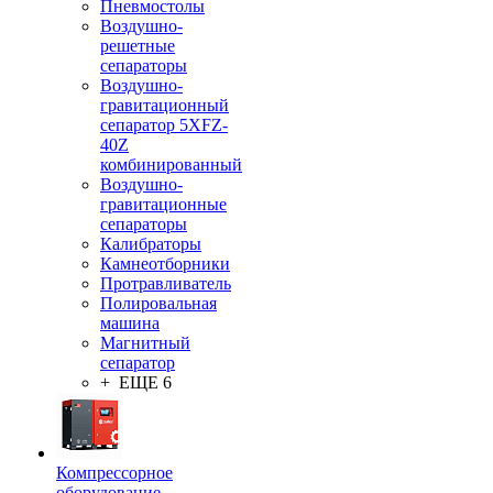
Пневмостолы
Воздушно-
решетные
сепараторы
Воздушно-
гравитационный
сепаратор 5XFZ-
40Z
комбинированный
Воздушно-
гравитационные
сепараторы
Калибраторы
Камнеотборники
Протравливатель
Полировальная
машина
Магнитный
сепаратор
+ ЕЩЕ 6
Компрессорное
оборудование