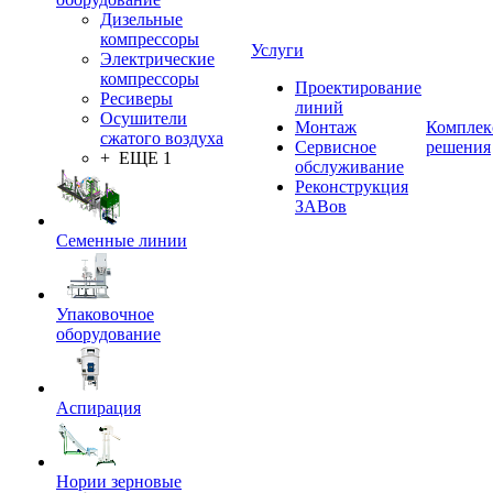
Дизельные
компрессоры
Услуги
Электрические
компрессоры
Проектирование
Ресиверы
линий
Осушители
Монтаж
Комплек
сжатого воздуха
Сервисное
решения
+ ЕЩЕ 1
обслуживание
Реконструкция
ЗАВов
Семенные линии
Упаковочное
оборудование
Аспирация
Нории зерновые