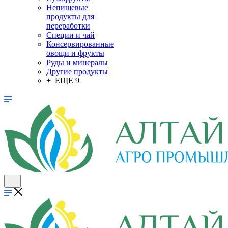
Непищевые
продукты для
переработки
Специи и чай
Консервированные
овощи и фрукты
Руды и минералы
Другие продукты
+ ЕЩЕ 9