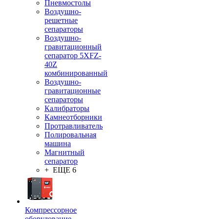
Пневмостолы
Воздушно-
решетные
сепараторы
Воздушно-
гравитационный
сепаратор 5XFZ-
40Z
комбинированный
Воздушно-
гравитационные
сепараторы
Калибраторы
Камнеотборники
Протравливатель
Полировальная
машина
Магнитный
сепаратор
+ ЕЩЕ 6
Компрессорное
оборудование