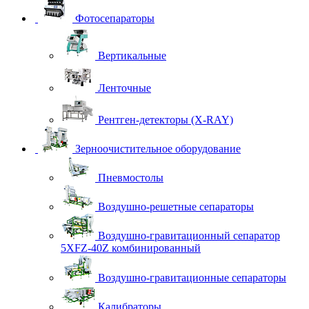
Фотосепараторы
Вертикальные
Ленточные
Рентген-детекторы (X-RAY)
Зерноочистительное оборудование
Пневмостолы
Воздушно-решетные сепараторы
Воздушно-гравитационный сепаратор
5XFZ-40Z комбинированный
Воздушно-гравитационные сепараторы
Калибраторы