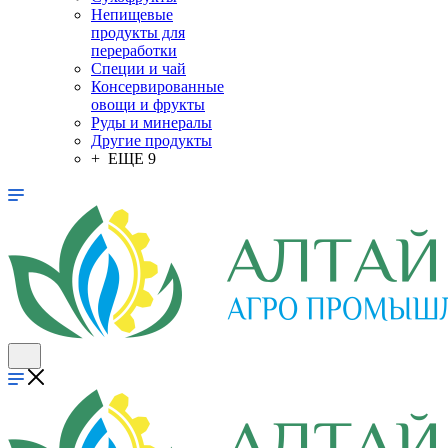
Непищевые
продукты для
переработки
Специи и чай
Консервированные
овощи и фрукты
Руды и минералы
Другие продукты
+ ЕЩЕ 9