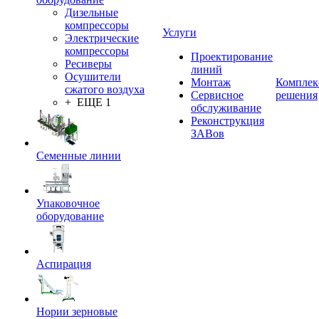
Дизельные
компрессоры
Услуги
Электрические
компрессоры
Проектирование
Ресиверы
линий
Осушители
Монтаж
Комплек
сжатого воздуха
Сервисное
решения
+ ЕЩЕ 1
обслуживание
Реконструкция
ЗАВов
Семенные линии
Упаковочное
оборудование
Аспирация
Нории зерновые