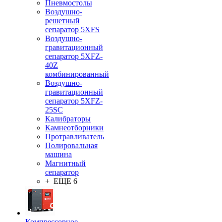
Пневмостолы
Воздушно-
решетный
сепаратор 5XFS
Воздушно-
гравитационный
сепаратор 5XFZ-
40Z
комбинированный
Воздушно-
гравитационный
сепаратор 5XFZ-
25SC
Калибраторы
Камнеотборники
Протравливатель
Полировальная
машина
Магнитный
сепаратор
+ ЕЩЕ 6
Компрессорное