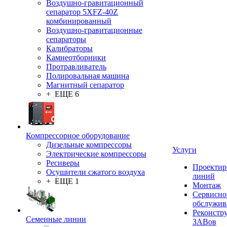
Воздушно-гравитационный
сепаратор 5XFZ-40Z
комбинированный
Воздушно-гравитационные
сепараторы
Калибраторы
Камнеотборники
Протравливатель
Полировальная машина
Магнитный сепаратор
+ ЕЩЕ 6
Компрессорное оборудование
Дизельные компрессоры
Услуги
Электрические компрессоры
Ресиверы
Проектир
Осушители сжатого воздуха
линий
+ ЕЩЕ 1
Монтаж
Сервисно
обслужив
Реконстр
Семенные линии
ЗАВов