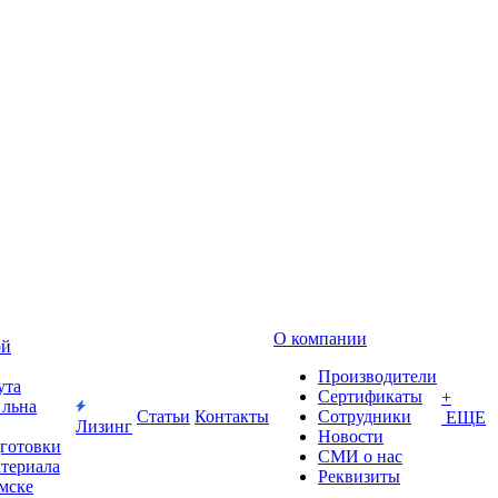
О компании
ой
Производители
ута
Сертификаты
+
 льна
Статьи
Контакты
Сотрудники
ЕЩЕ
Лизинг
Новости
дготовки
СМИ о нас
атериала
Реквизиты
Омске