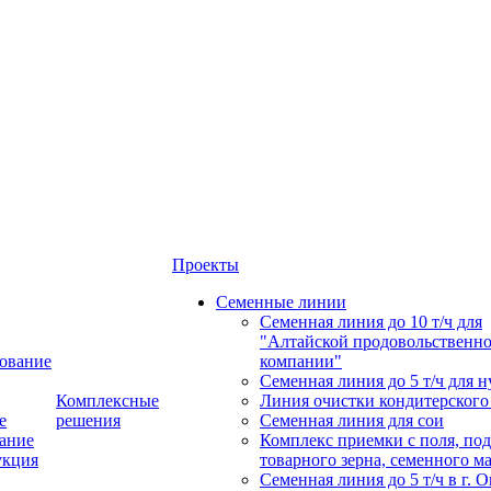
Проекты
Семенные линии
Семенная линия до 10 т/ч для
"Алтайской продовольственн
ование
компании"
Семенная линия до 5 т/ч для н
Комплексные
Линия очистки кондитерского
е
решения
Семенная линия для сои
ание
Комплекс приемки с поля, по
укция
товарного зерна, семенного м
Семенная линия до 5 т/ч в г. 