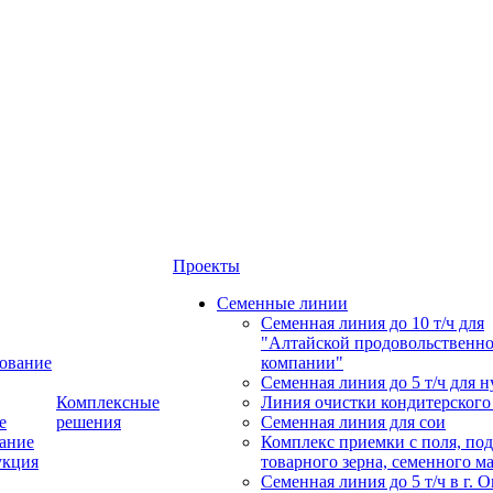
Проекты
Семенные линии
Семенная линия до 10 т/ч для
"Алтайской продовольственн
ование
компании"
Семенная линия до 5 т/ч для н
Комплексные
Линия очистки кондитерского
е
решения
Семенная линия для сои
ание
Комплекс приемки с поля, по
укция
товарного зерна, семенного м
Семенная линия до 5 т/ч в г. 