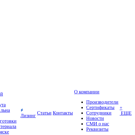
О компании
ой
Производители
ута
Сертификаты
+
 льна
Статьи
Контакты
Сотрудники
ЕЩЕ
Лизинг
Новости
дготовки
СМИ о нас
атериала
Реквизиты
Омске