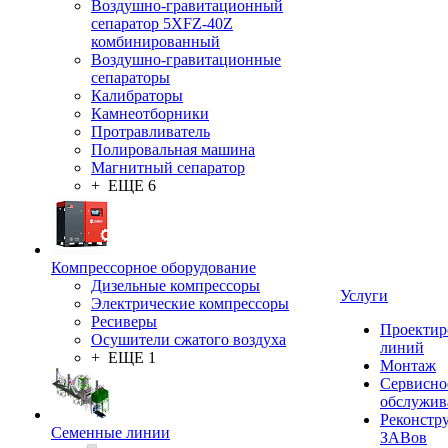
Воздушно-гравитационный
сепаратор 5XFZ-40Z
комбинированный
Воздушно-гравитационные
сепараторы
Калибраторы
Камнеотборники
Протравливатель
Полировальная машина
Магнитный сепаратор
+ ЕЩЕ 6
Компрессорное оборудование
Дизельные компрессоры
Услуги
Электрические компрессоры
Ресиверы
Проектир
Осушители сжатого воздуха
линий
+ ЕЩЕ 1
Монтаж
Сервисно
обслужив
Реконстр
Семенные линии
ЗАВов