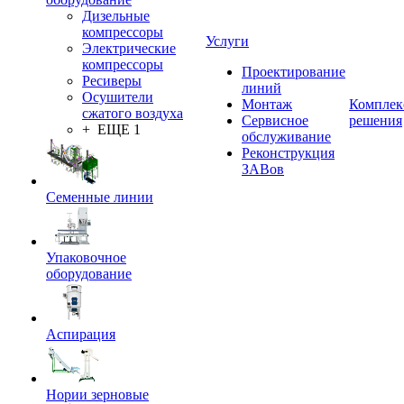
Дизельные
компрессоры
Услуги
Электрические
компрессоры
Проектирование
Ресиверы
линий
Осушители
Монтаж
Комплек
сжатого воздуха
Сервисное
решения
+ ЕЩЕ 1
обслуживание
Реконструкция
ЗАВов
Семенные линии
Упаковочное
оборудование
Аспирация
Нории зерновые