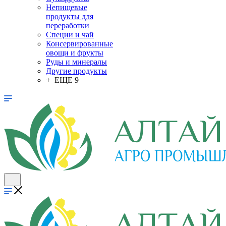
Непищевые
продукты для
переработки
Специи и чай
Консервированные
овощи и фрукты
Руды и минералы
Другие продукты
+ ЕЩЕ 9