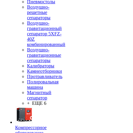
Пневмостолы
Воздушно-
решетные
сепараторы
Воздушно-
гравитационный
сепаратор 5XFZ-
40Z
комбинированный
Воздушно-
гравитационные
сепараторы
Калибраторы
Камнеотборники
Протравливатель
Полировальная
машина
Магнитный
сепаратор
+ ЕЩЕ 6
Компрессорное
оборудование