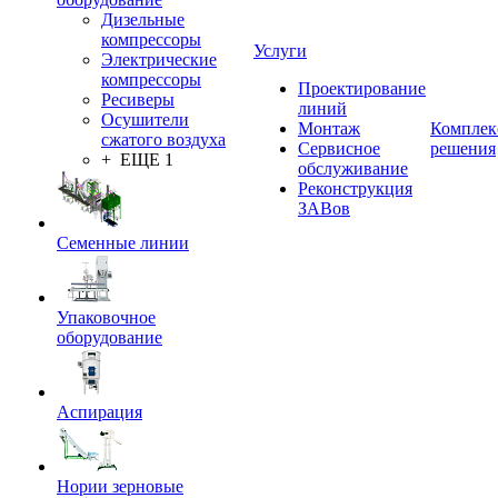
Дизельные
компрессоры
Услуги
Электрические
компрессоры
Проектирование
Ресиверы
линий
Осушители
Монтаж
Комплек
сжатого воздуха
Сервисное
решения
+ ЕЩЕ 1
обслуживание
Реконструкция
ЗАВов
Семенные линии
Упаковочное
оборудование
Аспирация
Нории зерновые