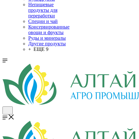
Непищевые
продукты для
переработки
Специи и чай
Консервированные
овощи и фрукты
Руды и минералы
Другие продукты
+ ЕЩЕ 9