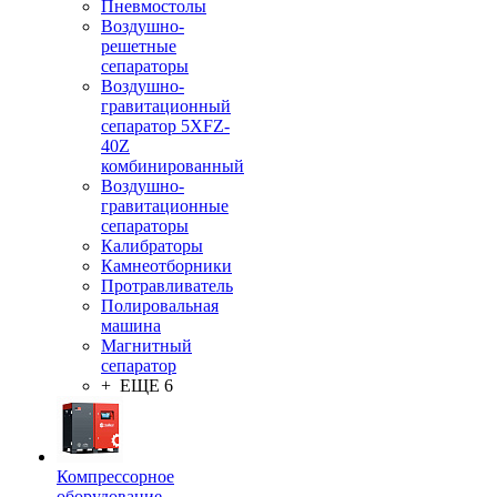
Пневмостолы
Воздушно-
решетные
сепараторы
Воздушно-
гравитационный
сепаратор 5XFZ-
40Z
комбинированный
Воздушно-
гравитационные
сепараторы
Калибраторы
Камнеотборники
Протравливатель
Полировальная
машина
Магнитный
сепаратор
+ ЕЩЕ 6
Компрессорное
оборудование