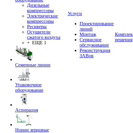
Дизельные
компрессоры
Услуги
Электрические
компрессоры
Проектирование
Ресиверы
линий
Осушители
Монтаж
Комплек
сжатого воздуха
Сервисное
решения
+ ЕЩЕ 1
обслуживание
Реконструкция
ЗАВов
Семенные линии
Упаковочное
оборудование
Аспирация
Нории зерновые