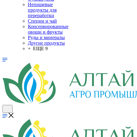
Непищевые
продукты для
переработки
Специи и чай
Консервированные
овощи и фрукты
Руды и минералы
Другие продукты
+ ЕЩЕ 9