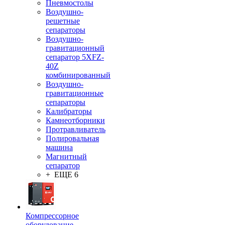
Пневмостолы
Воздушно-
решетные
сепараторы
Воздушно-
гравитационный
сепаратор 5XFZ-
40Z
комбинированный
Воздушно-
гравитационные
сепараторы
Калибраторы
Камнеотборники
Протравливатель
Полировальная
машина
Магнитный
сепаратор
+ ЕЩЕ 6
Компрессорное
оборудование