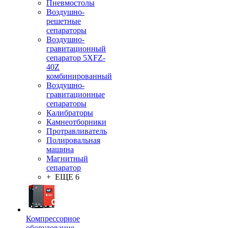
Пневмостолы
Воздушно-
решетные
сепараторы
Воздушно-
гравитационный
сепаратор 5XFZ-
40Z
комбинированный
Воздушно-
гравитационные
сепараторы
Калибраторы
Камнеотборники
Протравливатель
Полировальная
машина
Магнитный
сепаратор
+ ЕЩЕ 6
Компрессорное
оборудование