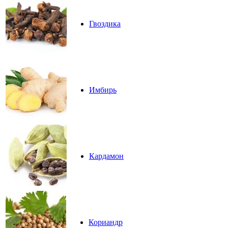
Гвоздика
Имбирь
Кардамон
Кориандр