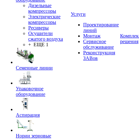
Дизельные
компрессоры
Услуги
Электрические
компрессоры
Проектирование
Ресиверы
линий
Осушители
Монтаж
Комплек
сжатого воздуха
Сервисное
решения
+ ЕЩЕ 1
обслуживание
Реконструкция
ЗАВов
Семенные линии
Упаковочное
оборудование
Аспирация
Нории зерновые