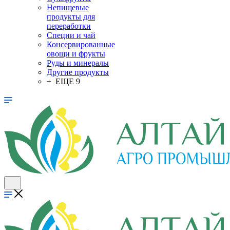
Непищевые
продукты для
переработки
Специи и чай
Консервированные
овощи и фрукты
Руды и минералы
Другие продукты
+ ЕЩЕ 9