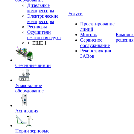
Дизельные
компрессоры
Услуги
Электрические
компрессоры
Проектирование
Ресиверы
линий
Осушители
Монтаж
Комплек
сжатого воздуха
Сервисное
решения
+ ЕЩЕ 1
обслуживание
Реконструкция
ЗАВов
Семенные линии
Упаковочное
оборудование
Аспирация
Нории зерновые