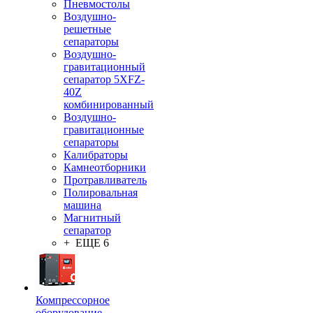
Пневмостолы
Воздушно-
решетные
сепараторы
Воздушно-
гравитационный
сепаратор 5XFZ-
40Z
комбинированный
Воздушно-
гравитационные
сепараторы
Калибраторы
Камнеотборники
Протравливатель
Полировальная
машина
Магнитный
сепаратор
+ ЕЩЕ 6
Компрессорное
оборудование