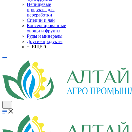
Непищевые
продукты для
переработки
Специи и чай
Консервированные
овощи и фрукты
Руды и минералы
Другие продукты
+ ЕЩЕ 9