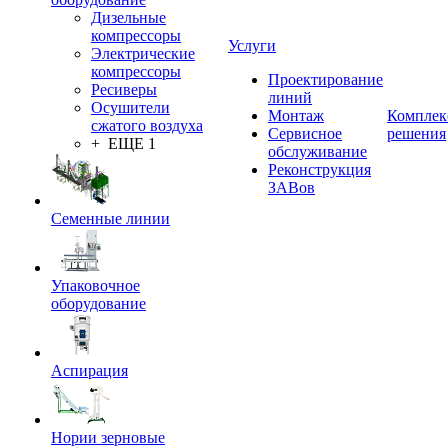
Дизельные
компрессоры
Услуги
Электрические
компрессоры
Проектирование
Ресиверы
линий
Осушители
Монтаж
Комплек
сжатого воздуха
Сервисное
решения
+ ЕЩЕ 1
обслуживание
Реконструкция
ЗАВов
Семенные линии
Упаковочное
оборудование
Аспирация
Нории зерновые