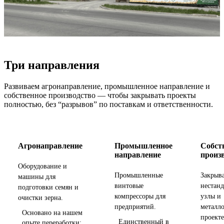
Три направления
Развиваем агронаправление, промышленное направление и
собственное производство — чтобы закрывать проекты
полностью, без “разрывов” по поставкам и ответственности.
Агронаправление
Промышленное
Собст
направление
произ
Оборудование и
Промышленные
Закрыв
машины для
винтовые
нестан
подготовки семян и
компрессоры для
узлы и
очистки зерна.
предприятий.
металло
Основано на нашем
проекте
Единственный в
опыте переработки: