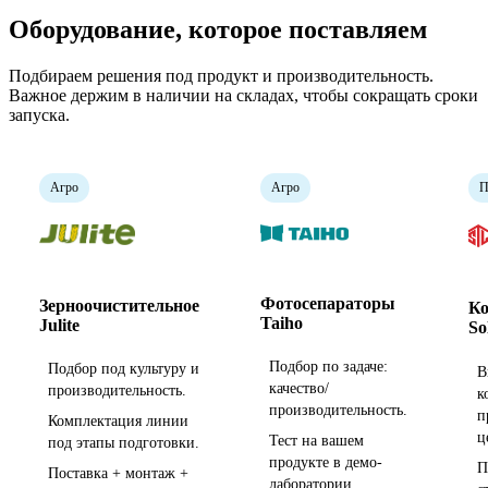
Оборудование, которое поставляем
Подбираем решения под продукт и производительность.
Важное держим в наличии на складах, чтобы сокращать сроки
запуска.
Агро
Агро
П
Фотосепараторы
Зерноочистительное
Ко
Taiho
Julite
So
Подбор по задаче:
Подбор под культуру и
В
качество/
производительность.
к
производительность.
п
Комплектация линии
ц
Тест на вашем
под этапы подготовки.
продукте в демо-
П
Поставка + монтаж +
лаборатории.