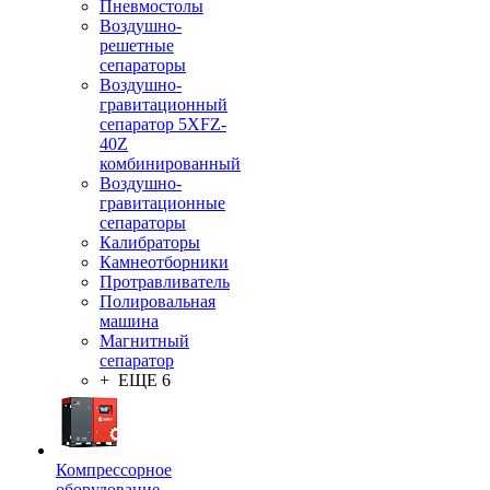
Пневмостолы
Воздушно-
решетные
сепараторы
Воздушно-
гравитационный
сепаратор 5XFZ-
40Z
комбинированный
Воздушно-
гравитационные
сепараторы
Калибраторы
Камнеотборники
Протравливатель
Полировальная
машина
Магнитный
сепаратор
+ ЕЩЕ 6
Компрессорное
оборудование