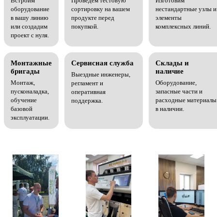
Встроим
Проведем тестовую
Изготовим
оборудование
сортировку на вашем
нестандартные узлы и
в вашу линию
продукте перед
элементы
или создадим
покупкой.
комплексных линий.
проект с нуля.
Монтажные
Сервисная служба
Склады и
бригады
наличие
Выездные инженеры,
Монтаж,
Оборудование,
регламент и
пусконаладка,
запасные части и
оперативная
обучение
расходные материалы
поддержка.
базовой
в наличии.
эксплуатации.