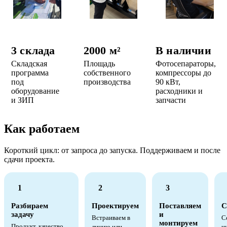
3 склада
2000 м²
В наличии
Складская
Площадь
Фотосепараторы,
программа
собственного
компрессоры до
под
производства
90 кВт,
оборудование
расходники и
и ЗИП
запчасти
Как работаем
Короткий цикл: от запроса до запуска. Поддерживаем и после
сдачи проекта.
1
2
3
Разбираем
Проектируем
Поставляем
С
задачу
и
Встраиваем в
С
монтируем
Продукт, качество,
линию или
и