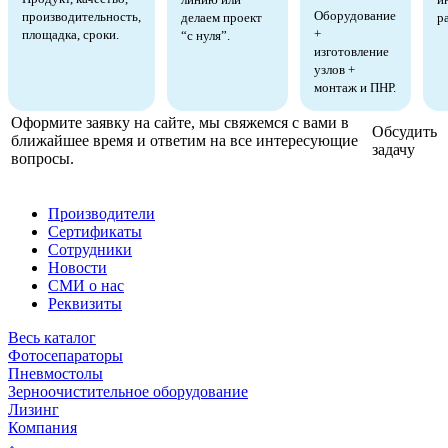
Оборудование
производительность,
делаем проект
р
+
площадка, сроки.
“с нуля”.
изготовление
узлов +
монтаж и ПНР.
Оформите заявку на сайте, мы свяжемся с вами в
Обсудить
ближайшее время и ответим на все интересующие
задачу
вопросы.
Производители
Сертификаты
Сотрудники
Новости
СМИ о нас
Реквизиты
Весь каталог
Фотосепараторы
Пневмостолы
Зерноочистительное оборудование
Лизинг
Компания