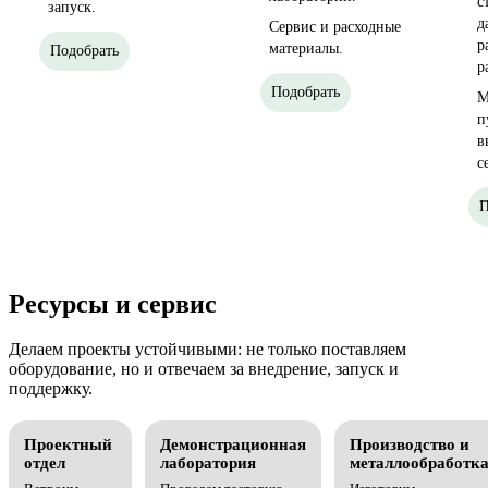
с
запуск.
д
Сервис и расходные
р
материалы.
Подобрать
р
Подобрать
М
п
в
с
П
Ресурсы и сервис
Делаем проекты устойчивыми: не только поставляем
оборудование, но и отвечаем за внедрение, запуск и
поддержку.
Проектный
Демонстрационная
Производство и
отдел
лаборатория
металлообработк