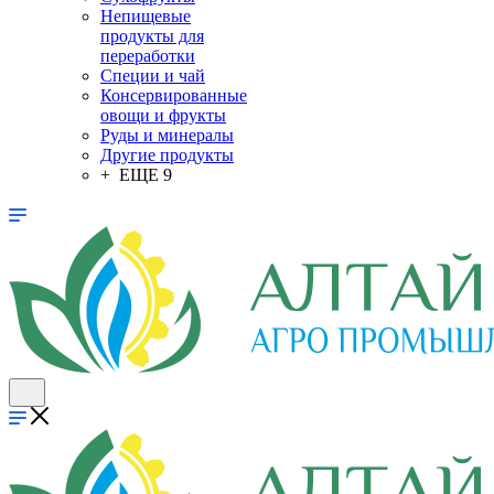
Непищевые
продукты для
переработки
Специи и чай
Консервированные
овощи и фрукты
Руды и минералы
Другие продукты
+ ЕЩЕ 9