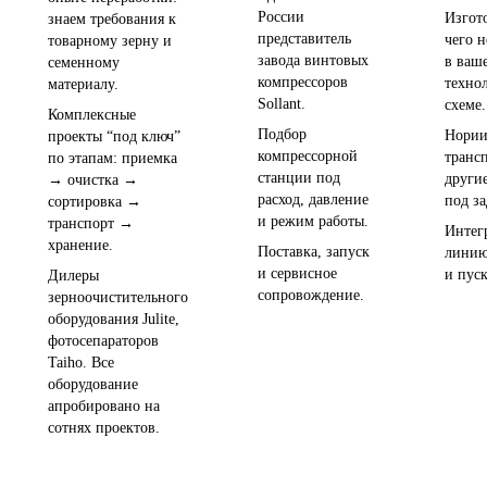
России
Изгот
знаем требования к
представитель
чего н
товарному зерну и
завода винтовых
в ваш
семенному
компрессоров
техно
материалу.
Sollant.
схеме.
Комплексные
Подбор
Нории
проекты “под ключ”
компрессорной
транс
по этапам: приемка
станции под
други
→ очистка →
расход, давление
под за
сортировка →
и режим работы.
транспорт →
Интег
хранение.
Поставка, запуск
линию
и сервисное
и пуск
Дилеры
сопровождение.
зерноочистительного
оборудования Julite,
фотосепараторов
Taiho. Все
оборудование
апробировано на
сотнях проектов.