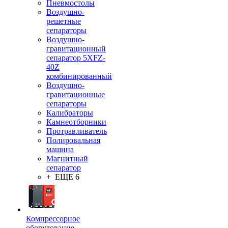
Пневмостолы
Воздушно-
решетные
сепараторы
Воздушно-
гравитационный
сепаратор 5XFZ-
40Z
комбинированный
Воздушно-
гравитационные
сепараторы
Калибраторы
Камнеотборники
Протравливатель
Полировальная
машина
Магнитный
сепаратор
+ ЕЩЕ 6
Компрессорное
оборудование