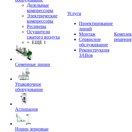
Дизельные
компрессоры
Услуги
Электрические
компрессоры
Проектирование
Ресиверы
линий
Осушители
Монтаж
Комплек
сжатого воздуха
Сервисное
решения
+ ЕЩЕ 1
обслуживание
Реконструкция
ЗАВов
Семенные линии
Упаковочное
оборудование
Аспирация
Нории зерновые