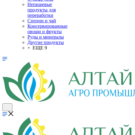
Непищевые
продукты для
переработки
Специи и чай
Консервированные
овощи и фрукты
Руды и минералы
Другие продукты
+ ЕЩЕ 9