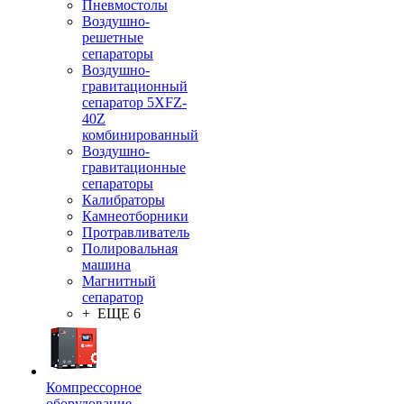
Пневмостолы
Воздушно-
решетные
сепараторы
Воздушно-
гравитационный
сепаратор 5XFZ-
40Z
комбинированный
Воздушно-
гравитационные
сепараторы
Калибраторы
Камнеотборники
Протравливатель
Полировальная
машина
Магнитный
сепаратор
+ ЕЩЕ 6
Компрессорное
оборудование