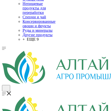
Непищевые
продукты для
переработки
Специи и чай
Консервированные
овощи и фрукты
Руды и минералы
Другие продукты
+ ЕЩЕ 9