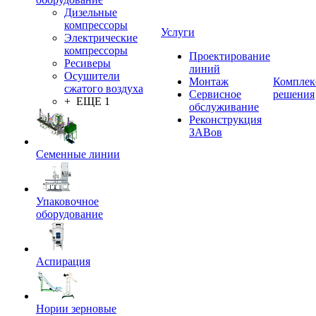
Дизельные
компрессоры
Услуги
Электрические
компрессоры
Проектирование
Ресиверы
линий
Осушители
Монтаж
Комплек
сжатого воздуха
Сервисное
решения
+ ЕЩЕ 1
обслуживание
Реконструкция
ЗАВов
Семенные линии
Упаковочное
оборудование
Аспирация
Нории зерновые