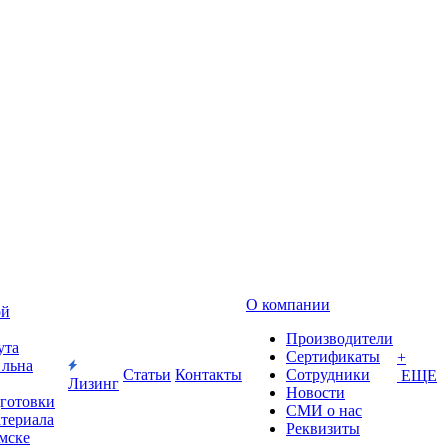
О компании
ой
Производители
ута
Сертификаты
+
 льна
Статьи
Контакты
Сотрудники
ЕЩЕ
Лизинг
Новости
дготовки
СМИ о нас
атериала
Реквизиты
Омске