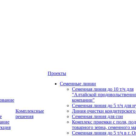
Проекты
Семенные линии
Семенная линия до 10 т/ч для
"Алтайской продовольственн
ование
компании"
Семенная линия до 5 т/ч для н
Комплексные
Линия очистки кондитерского
е
решения
Семенная линия для сои
ание
Комплекс приемки с поля, по
укция
товарного зерна, семенного м
Семенная линия до 5 т/ч в г. 