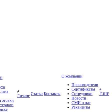
О компании
ой
Производители
ута
Сертификаты
+
 льна
Статьи
Контакты
Сотрудники
ЕЩЕ
Лизинг
Новости
дготовки
СМИ о нас
атериала
Реквизиты
Омске