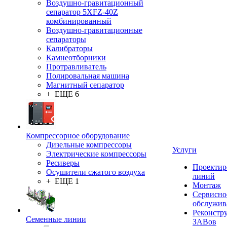
Воздушно-гравитационный
сепаратор 5XFZ-40Z
комбинированный
Воздушно-гравитационные
сепараторы
Калибраторы
Камнеотборники
Протравливатель
Полировальная машина
Магнитный сепаратор
+ ЕЩЕ 6
Компрессорное оборудование
Дизельные компрессоры
Услуги
Электрические компрессоры
Ресиверы
Проектир
Осушители сжатого воздуха
линий
+ ЕЩЕ 1
Монтаж
Сервисно
обслужив
Реконстр
Семенные линии
ЗАВов