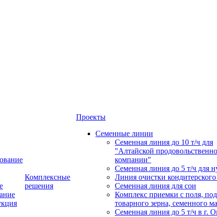
Проекты
Семенные линии
Семенная линия до 10 т/ч для
"Алтайской продовольственн
ование
компании"
Семенная линия до 5 т/ч для н
Комплексные
Линия очистки кондитерского
е
решения
Семенная линия для сои
ание
Комплекс приемки с поля, по
укция
товарного зерна, семенного м
Семенная линия до 5 т/ч в г. 