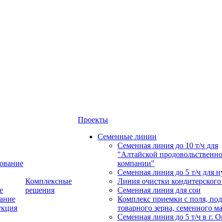
Проекты
Семенные линии
Семенная линия до 10 т/ч для
"Алтайской продовольственн
ование
компании"
Семенная линия до 5 т/ч для н
Комплексные
Линия очистки кондитерского
е
решения
Семенная линия для сои
ание
Комплекс приемки с поля, по
укция
товарного зерна, семенного м
Семенная линия до 5 т/ч в г. 