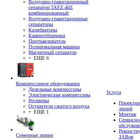
Воздушно-гравитационный
сепаратор 5XFZ-40Z
комбинированный
Воздушно-гравитационные
сепараторы
Калибраторы
Камнеотборники
Протравливатель
Полировальная машина
Магнитный сепаратор
+ ЕЩЕ 6
Компрессорное оборудование
Дизельные компрессоры
Услуги
Электрические компрессоры
Ресиверы
Проектир
Осушители сжатого воздуха
линий
+ ЕЩЕ 1
Монтаж
Сервисно
обслужив
Реконстр
Семенные линии
ЗАВов