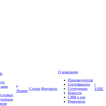
О компании
ой
Производители
ута
Сертификаты
+
 льна
Статьи
Контакты
Сотрудники
ЕЩЕ
Лизинг
Новости
дготовки
СМИ о нас
атериала
Реквизиты
Омске