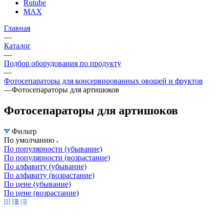
Rutube
MAX
Главная
—
Каталог
—
Подбор оборудования по продукту
—
Фотосепараторы для консервированных овощей и фруктов
—
Фотосепараторы для артишоков
Фотосепараторы для артишоков
Фильтр
По умолчанию
По популярности (убывание)
По популярности (возрастание)
По алфавиту (убывание)
По алфавиту (возрастание)
По цене (убывание)
По цене (возрастание)