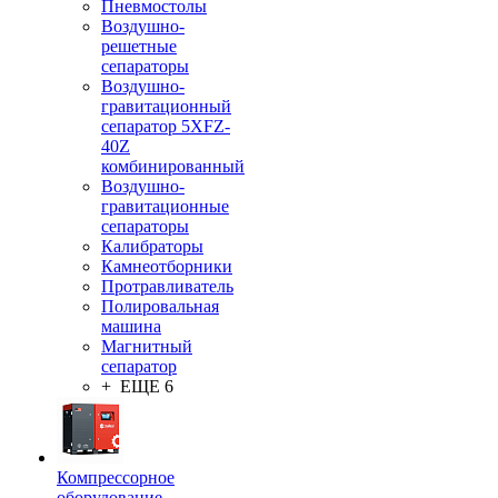
Пневмостолы
Воздушно-
решетные
сепараторы
Воздушно-
гравитационный
сепаратор 5XFZ-
40Z
комбинированный
Воздушно-
гравитационные
сепараторы
Калибраторы
Камнеотборники
Протравливатель
Полировальная
машина
Магнитный
сепаратор
+ ЕЩЕ 6
Компрессорное
оборудование