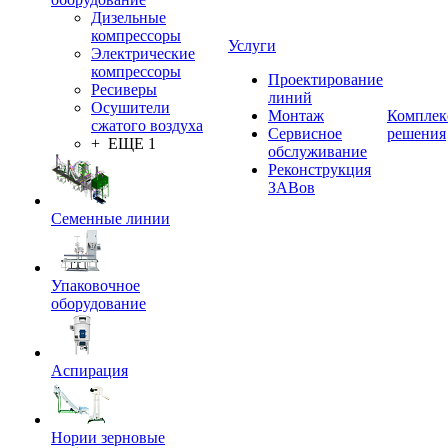
Дизельные
компрессоры
Услуги
Электрические
компрессоры
Проектирование
Ресиверы
линий
Осушители
Монтаж
Комплек
сжатого воздуха
Сервисное
решения
+ ЕЩЕ 1
обслуживание
Реконструкция
ЗАВов
Семенные линии
Упаковочное
оборудование
Аспирация
Нории зерновые