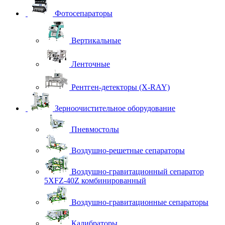
Фотосепараторы
Вертикальные
Ленточные
Рентген-детекторы (X-RAY)
Зерноочистительное оборудование
Пневмостолы
Воздушно-решетные сепараторы
Воздушно-гравитационный сепаратор
5XFZ-40Z комбинированный
Воздушно-гравитационные сепараторы
Калибраторы