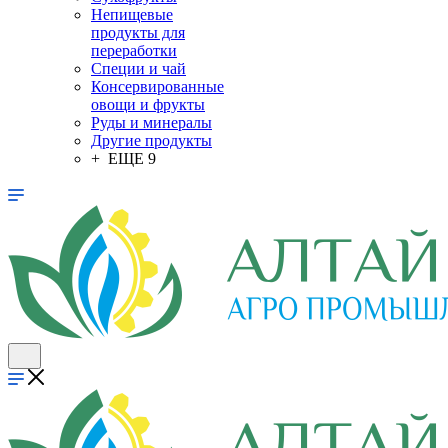
Непищевые
продукты для
переработки
Специи и чай
Консервированные
овощи и фрукты
Руды и минералы
Другие продукты
+ ЕЩЕ 9