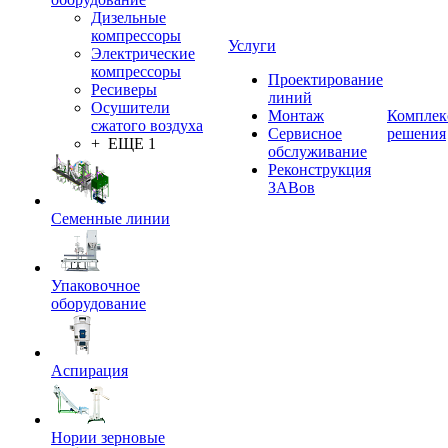
Дизельные
компрессоры
Услуги
Электрические
компрессоры
Проектирование
Ресиверы
линий
Осушители
Монтаж
Комплек
сжатого воздуха
Сервисное
решения
+ ЕЩЕ 1
обслуживание
Реконструкция
ЗАВов
Семенные линии
Упаковочное
оборудование
Аспирация
Нории зерновые