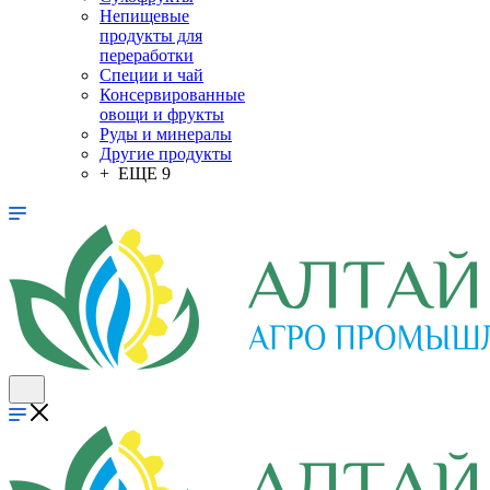
Непищевые
продукты для
переработки
Специи и чай
Консервированные
овощи и фрукты
Руды и минералы
Другие продукты
+ ЕЩЕ 9