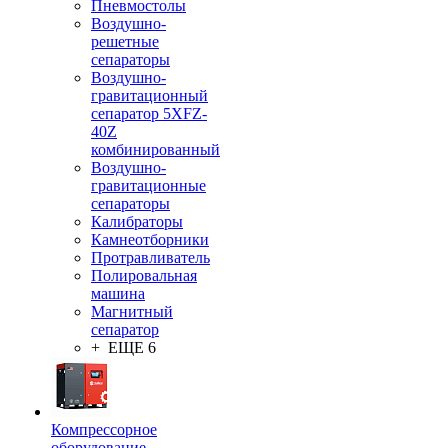
Пневмостолы
Воздушно-
решетные
сепараторы
Воздушно-
гравитационный
сепаратор 5XFZ-
40Z
комбинированный
Воздушно-
гравитационные
сепараторы
Калибраторы
Камнеотборники
Протравливатель
Полировальная
машина
Магнитный
сепаратор
+ ЕЩЕ 6
Компрессорное
оборудование