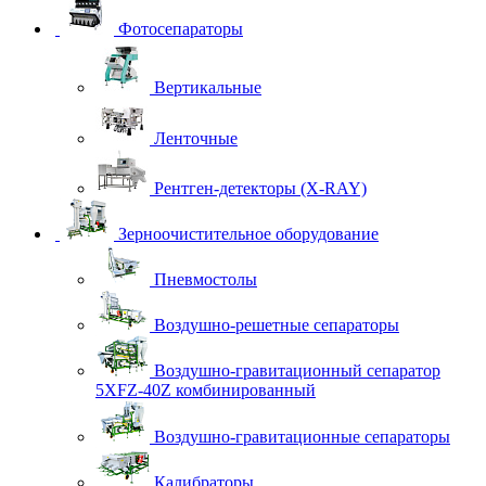
Фотосепараторы
Вертикальные
Ленточные
Рентген-детекторы (X-RAY)
Зерноочистительное оборудование
Пневмостолы
Воздушно-решетные сепараторы
Воздушно-гравитационный сепаратор
5XFZ-40Z комбинированный
Воздушно-гравитационные сепараторы
Калибраторы