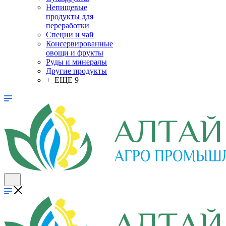
Непищевые
продукты для
переработки
Специи и чай
Консервированные
овощи и фрукты
Руды и минералы
Другие продукты
+ ЕЩЕ 9