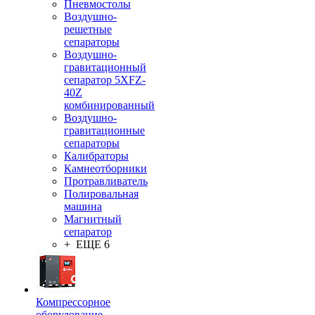
Пневмостолы
Воздушно-
решетные
сепараторы
Воздушно-
гравитационный
сепаратор 5XFZ-
40Z
комбинированный
Воздушно-
гравитационные
сепараторы
Калибраторы
Камнеотборники
Протравливатель
Полировальная
машина
Магнитный
сепаратор
+ ЕЩЕ 6
Компрессорное
оборудование