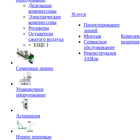
Дизельные
компрессоры
Услуги
Электрические
компрессоры
Проектирование
Ресиверы
линий
Осушители
Монтаж
Комплек
сжатого воздуха
Сервисное
решения
+ ЕЩЕ 1
обслуживание
Реконструкция
ЗАВов
Семенные линии
Упаковочное
оборудование
Аспирация
Нории зерновые