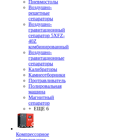
Пневмостолы
Воздушно-
решетные
сепараторы
Воздушно-
гравитационный
сепаратор 5XFZ-
40Z
комбинированный
Воздушно-
гравитационные
сепараторы
Калибраторы
Камнеотборники
Протравливатель
Полировальная
машина
Магнитный
сепаратор
+ ЕЩЕ 6
Компрессорное
оборудование