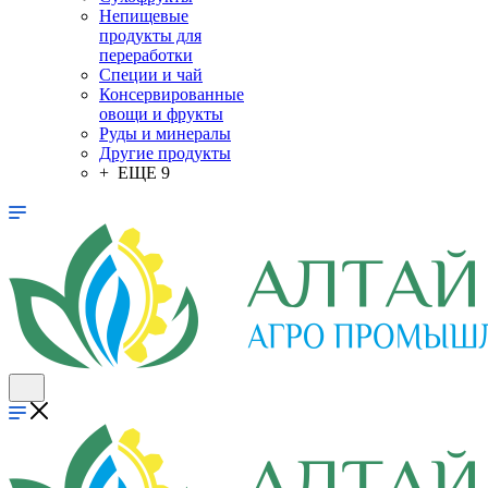
Непищевые
продукты для
переработки
Специи и чай
Консервированные
овощи и фрукты
Руды и минералы
Другие продукты
+ ЕЩЕ 9