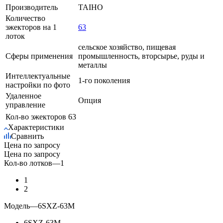
Производитель
TAIHO
Количество
эжекторов на 1
63
лоток
сельское хозяйство, пищевая
Сферы применения
промышленность, вторсырье, руды и
металлы
Интеллектуальные
1-го поколения
настройки по фото
Удаленное
Опция
управление
Кол-во эжекторов
63
Характеристики
Сравнить
Цена по запросу
Цена по запросу
Кол-во лотков
—
1
1
2
Модель
—
6SXZ-63М
6SXZ-63М