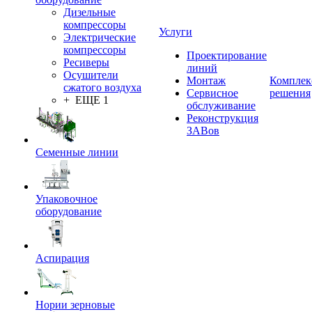
Дизельные
компрессоры
Услуги
Электрические
компрессоры
Проектирование
Ресиверы
линий
Осушители
Монтаж
Комплек
сжатого воздуха
Сервисное
решения
+ ЕЩЕ 1
обслуживание
Реконструкция
ЗАВов
Семенные линии
Упаковочное
оборудование
Аспирация
Нории зерновые