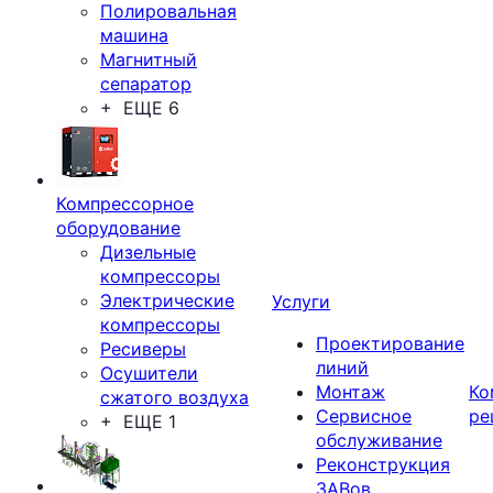
Полировальная
машина
Магнитный
сепаратор
+ ЕЩЕ 6
Компрессорное
оборудование
Дизельные
компрессоры
Электрические
Услуги
компрессоры
Проектирование
Ресиверы
линий
Осушители
Монтаж
Ко
сжатого воздуха
Сервисное
ре
+ ЕЩЕ 1
обслуживание
Реконструкция
ЗАВов