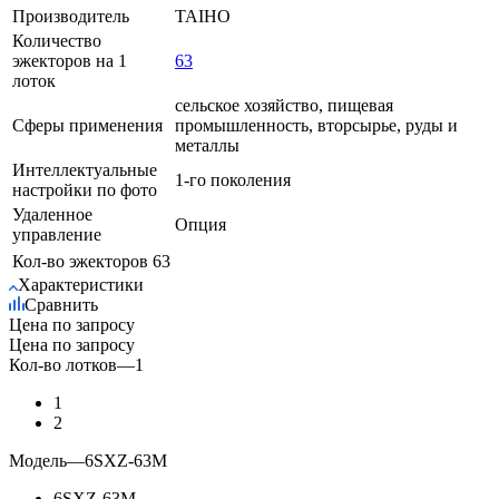
Производитель
TAIHO
Количество
эжекторов на 1
63
лоток
сельское хозяйство, пищевая
Сферы применения
промышленность, вторсырье, руды и
металлы
Интеллектуальные
1-го поколения
настройки по фото
Удаленное
Опция
управление
Кол-во эжекторов
63
Характеристики
Сравнить
Цена по запросу
Цена по запросу
Кол-во лотков
—
1
1
2
Модель
—
6SXZ-63М
6SXZ-63М