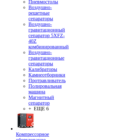
Пневмостолы
Воздушно-
решетные
сепараторы
Воздушно-
гравитационный
сепаратор 5XFZ-
40Z
комбинированный
Воздушно-
гравитационные
сепараторы
Калибраторы
Камнеотборники
Протравливатель
Полировальная
машина
Магнитный
сепаратор
+ ЕЩЕ 6
Компрессорное
оборудование