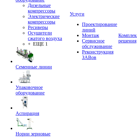
Дизельные
компрессоры
Услуги
Электрические
компрессоры
Проектирование
Ресиверы
линий
Осушители
Монтаж
Комплек
сжатого воздуха
Сервисное
решения
+ ЕЩЕ 1
обслуживание
Реконструкция
ЗАВов
Семенные линии
Упаковочное
оборудование
Аспирация
Нории зерновые