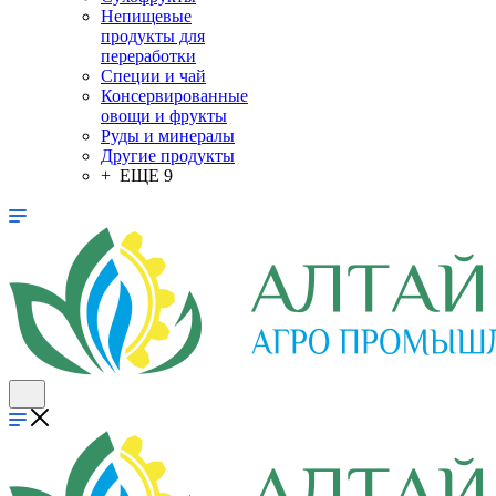
Непищевые
продукты для
переработки
Специи и чай
Консервированные
овощи и фрукты
Руды и минералы
Другие продукты
+ ЕЩЕ 9