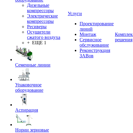
Дизельные
компрессоры
Услуги
Электрические
компрессоры
Проектирование
Ресиверы
линий
Осушители
Монтаж
Комплек
сжатого воздуха
Сервисное
решения
+ ЕЩЕ 1
обслуживание
Реконструкция
ЗАВов
Семенные линии
Упаковочное
оборудование
Аспирация
Нории зерновые