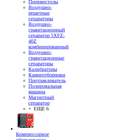
Пневмостолы
Воздушно-
решетные
сепараторы
Воздушно-
гравитационный
сепаратор 5XFZ-
40Z
комбинированный
Воздушно-
гравитационные
сепараторы
Калибраторы
Камнеотборники
Протравливатель
Полировальная
машина
Магнитный
сепаратор
+ ЕЩЕ 6
Компрессорное
оборудование