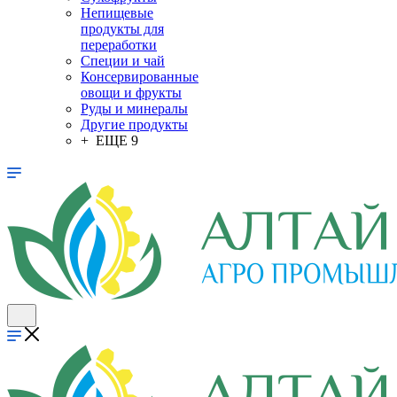
Непищевые
продукты для
переработки
Специи и чай
Консервированные
овощи и фрукты
Руды и минералы
Другие продукты
+ ЕЩЕ 9