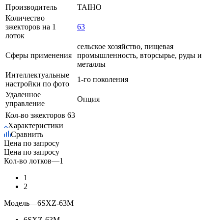
Производитель
TAIHO
Количество
эжекторов на 1
63
лоток
сельское хозяйство, пищевая
Сферы применения
промышленность, вторсырье, руды и
металлы
Интеллектуальные
1-го поколения
настройки по фото
Удаленное
Опция
управление
Кол-во эжекторов
63
Характеристики
Сравнить
Цена по запросу
Цена по запросу
Кол-во лотков
—
1
1
2
Модель
—
6SXZ-63М
6SXZ-63М