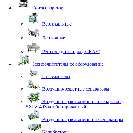
Фотосепараторы
Вертикальные
Ленточные
Рентген-детекторы (X-RAY)
Зерноочистительное оборудование
Пневмостолы
Воздушно-решетные сепараторы
Воздушно-гравитационный сепаратор
5XFZ-40Z комбинированный
Воздушно-гравитационные сепараторы
Калибраторы