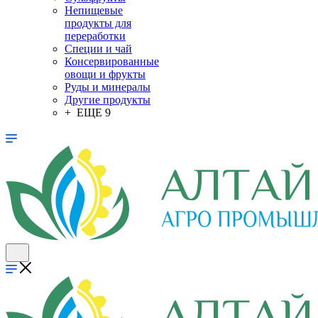
Непищевые
продукты для
переработки
Специи и чай
Консервированные
овощи и фрукты
Руды и минералы
Другие продукты
+ ЕЩЕ 9