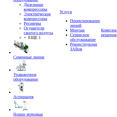
Дизельные
компрессоры
Услуги
Электрические
компрессоры
Проектирование
Ресиверы
линий
Осушители
Монтаж
Комплек
сжатого воздуха
Сервисное
решения
+ ЕЩЕ 1
обслуживание
Реконструкция
ЗАВов
Семенные линии
Упаковочное
оборудование
Аспирация
Нории зерновые