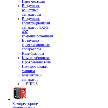
Пневмостолы
Воздушно-
решетные
сепараторы
Воздушно-
гравитационный
сепаратор 5XFZ-
40Z
комбинированный
Воздушно-
гравитационные
сепараторы
Калибраторы
Камнеотборники
Протравливатель
Полировальная
машина
Магнитный
сепаратор
+ ЕЩЕ 6
Компрессорное
оборудование