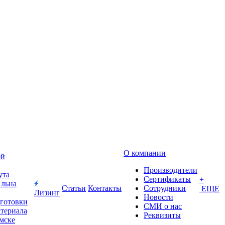
О компании
ой
Производители
ута
Сертификаты
+
 льна
Статьи
Контакты
Сотрудники
ЕЩЕ
Лизинг
Новости
дготовки
СМИ о нас
атериала
Реквизиты
Омске