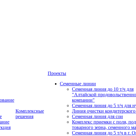
Проекты
Семенные линии
Семенная линия до 10 т/ч для
"Алтайской продовольственн
ование
компании"
Семенная линия до 5 т/ч для н
Комплексные
Линия очистки кондитерского
е
решения
Семенная линия для сои
ание
Комплекс приемки с поля, по
укция
товарного зерна, семенного м
Семенная линия до 5 т/ч в г. 