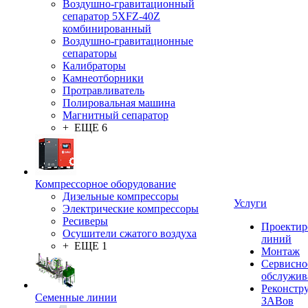
Воздушно-гравитационный
сепаратор 5XFZ-40Z
комбинированный
Воздушно-гравитационные
сепараторы
Калибраторы
Камнеотборники
Протравливатель
Полировальная машина
Магнитный сепаратор
+ ЕЩЕ 6
Компрессорное оборудование
Дизельные компрессоры
Услуги
Электрические компрессоры
Ресиверы
Проектир
Осушители сжатого воздуха
линий
+ ЕЩЕ 1
Монтаж
Сервисно
обслужив
Реконстр
Семенные линии
ЗАВов