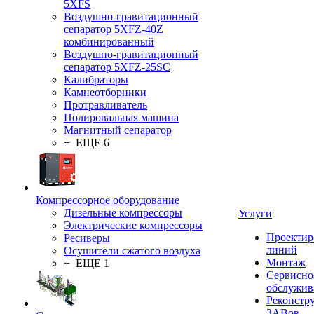
5XFS
Воздушно-гравитационный
сепаратор 5XFZ-40Z
комбинированный
Воздушно-гравитационный
сепаратор 5XFZ-25SC
Калибраторы
Камнеотборники
Протравливатель
Полировальная машина
Магнитный сепаратор
+ ЕЩЕ 6
Компрессорное оборудование
Дизельные компрессоры
Услуги
Электрические компрессоры
Проектир
Ресиверы
линий
Осушители сжатого воздуха
Монтаж
+ ЕЩЕ 1
Сервисно
обслужив
Реконстр
ЗАВов