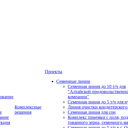
Проекты
Семенные линии
Семенная линия до 10 т/ч для
"Алтайской продовольственн
ование
компании"
Семенная линия до 5 т/ч для н
Комплексные
Линия очистки кондитерского
е
решения
Семенная линия для сои
ание
Комплекс приемки с поля, по
укция
товарного зерна, семенного м
Семенная линия до 5 т/ч в г. 