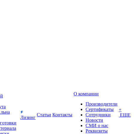
О компании
ой
Производители
ута
Сертификаты
+
 льна
Статьи
Контакты
Сотрудники
ЕЩЕ
Лизинг
Новости
дготовки
СМИ о нас
атериала
Реквизиты
Омске