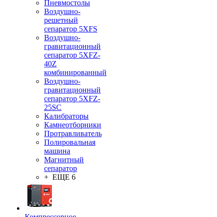
Пневмостолы
Воздушно-
решетный
сепаратор 5XFS
Воздушно-
гравитационный
сепаратор 5XFZ-
40Z
комбинированный
Воздушно-
гравитационный
сепаратор 5XFZ-
25SC
Калибраторы
Камнеотборники
Протравливатель
Полировальная
машина
Магнитный
сепаратор
+ ЕЩЕ 6
Компрессорное