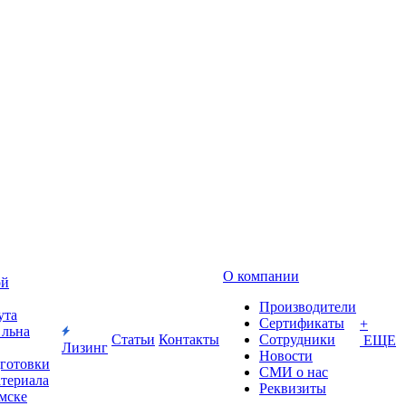
О компании
ой
Производители
ута
Сертификаты
+
 льна
Статьи
Контакты
Сотрудники
ЕЩЕ
Лизинг
Новости
дготовки
СМИ о нас
атериала
Реквизиты
Омске