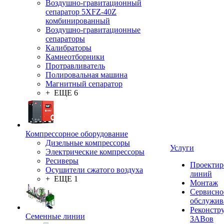
Воздушно-гравитационный
сепаратор 5XFZ-40Z
комбинированный
Воздушно-гравитационные
сепараторы
Калибраторы
Камнеотборники
Протравливатель
Полировальная машина
Магнитный сепаратор
+ ЕЩЕ 6
Компрессорное оборудование
Дизельные компрессоры
Услуги
Электрические компрессоры
Ресиверы
Проектир
Осушители сжатого воздуха
линий
+ ЕЩЕ 1
Монтаж
Сервисно
обслужив
Реконстр
Семенные линии
ЗАВов