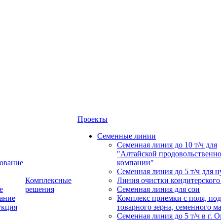
Проекты
Семенные линии
Семенная линия до 10 т/ч для
"Алтайской продовольственн
ование
компании"
Семенная линия до 5 т/ч для н
Комплексные
Линия очистки кондитерского
е
решения
Семенная линия для сои
ание
Комплекс приемки с поля, по
укция
товарного зерна, семенного м
Семенная линия до 5 т/ч в г. 